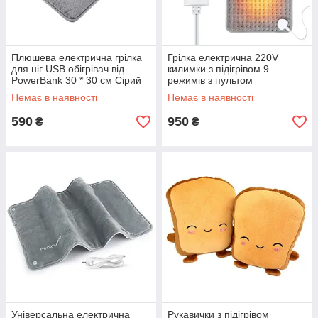
Плюшева електрична грілка
Грілка електрична 220V
для ніг USB обігрівач від
килимки з підігрівом 9
PowerBank 30 * 30 см Сірий
режимів з пультом
управління 60 * 30 см Сірий
Немає в наявності
Немає в наявності
590
950
₴
₴
Універсальна електрична
Рукавички з підігрівом