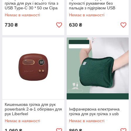
грілка для рук і всього тіла з
пухнасті рукавички без
USB Type-C 30 * 50 см Сіра
пальців з підігрівом USB
грілка для рук
Немає в наявності
Немає в наявності
730
630
₴
₴
Кишенькова грілка для рук
powerbank 2-в-1 обігрівач для
Інфрачервона електрична
рук Liberfeel
грілка для рук грілка з usb
Немає в наявності
Немає в наявності
1 060
860
₴
₴