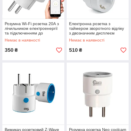
Розумна Wi-Fi розетка 20А з
Електронна розетка з
лічильником електроенергії
таймером зворотного відліку
та підключенням до
з двозначним дисплеєм
телефону Tuya Smart 3960
Feron TM61 Біла
Немає в наявності
Немає в наявності
Вт Біла
350
510
₴
₴
Вимикач розетковий Z-Wave
Розумна розетка Neo coolcam