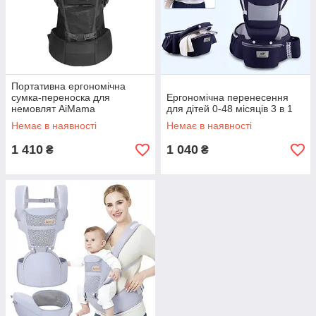
і регулювання ременів.
Фізіологічне положення дитини. Переконайтеся, що
переноска підтримує фізіологічно правильне
положення дитини, особливо для новонароджених.
Ніжки малюка мають бути в положенні "M", а спинка -
підтримуватися в природній формі.
Портативна ергономічна
Простота використання. Деякі переноски вимагають
сумка-переноска для
Ергономічна перенесення
немовлят AiMama
для дітей 0-48 місяців 3 в 1
певних навичок для правильного носіння, наприклад,
слінг-шарфи. Якщо ви новачок, обирайте моделі, які
Немає в наявності
Немає в наявності
легко надягати і знімати.
1 410
1 040
₴
₴
Матеріали та якість виготовлення. Переноска має
бути виготовлена з якісних, гіпоалергенних матеріалів,
безпечних для шкіри дитини. Перевірте якість швів і
кріплень, щоб переконатися в надійності виробу.
Функціональність. Зверніть увагу на додаткові
функції, такі як капюшон для захисту від сонця або
дощу, кишені для дрібниць, можливість прання в
машині.
Думка фахівців. Консультація з педіатром або
ортопедом допоможе вибрати переноску, яка буде
безпечною і зручною для вашої дитини.