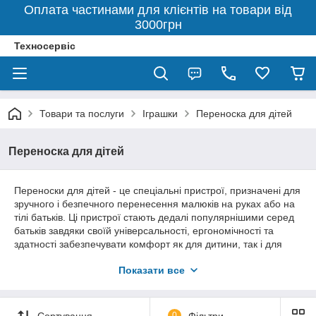
Оплата частинами для клієнтів на товари від
3000грн
Техносервіс
Товари та послуги
Іграшки
Переноска для дітей
Переноска для дітей
Переноски для дітей - це спеціальні пристрої, призначені для
зручного і безпечного перенесення малюків на руках або на
тілі батьків. Ці пристрої стають дедалі популярнішими серед
батьків завдяки своїй універсальності, ергономічності та
здатності забезпечувати комфорт як для дитини, так і для
дорослого. Переноски дають батькам свободу рухів, даючи
Показати все
змогу займатися повсякденними справами, одночасно
підтримуючи близький контакт із малюком. У цій статті ми
розглянемо різні типи переносок для дітей, їхні переваги,
особливості вибору та рекомендації щодо використання.
Сортування
0
Фільтри