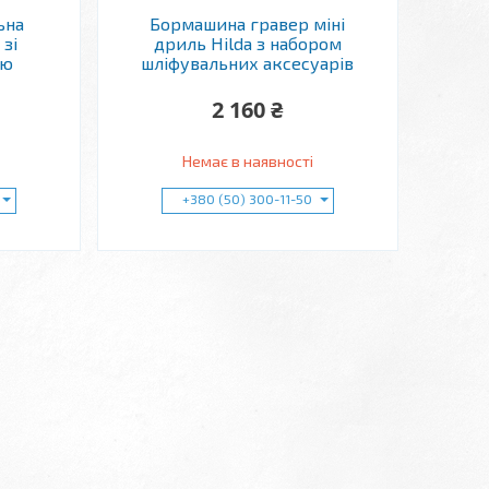
ьна
Бормашина гравер міні
зі
дриль Hilda з набором
тю
шліфувальних аксесуарів
2 160 ₴
Немає в наявності
+380 (50) 300-11-50