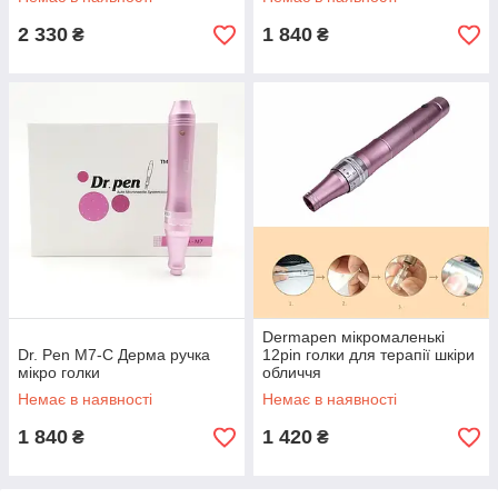
2 330
1 840
₴
₴
Dermapen мікромаленькі
Dr. Pen M7-C Дерма ручка
12pin голки для терапії шкіри
мікро голки
обличчя
Немає в наявності
Немає в наявності
1 840
1 420
₴
₴