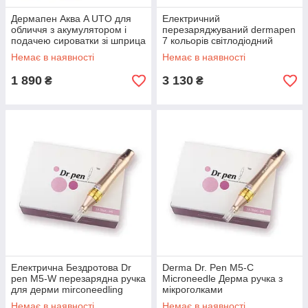
Дермапен Аква A UTO для
Електричний
обличчя з акумулятором і
перезаряджуваний dermapen
подачею сироватки зі шприца
7 кольорів світлодіодний
Сірий
фотон
Немає в наявності
Немає в наявності
1 890
3 130
₴
₴
Електрична Бездротова Dr
Derma Dr. Pen M5-C
pen M5-W перезарядна ручка
Microneedle Дерма ручка з
для дерми mirconeedling
мікроголками
Немає в наявності
Немає в наявності