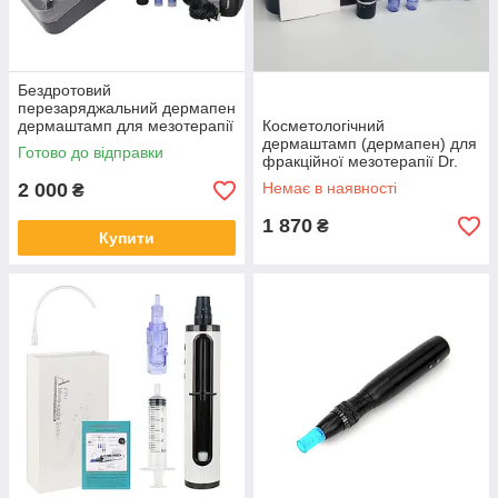
Бездротовий
перезаряджальний дермапен
дермаштамп для мезотерапії
Косметологічний
Dr. Pen Ultima A1-W з
дермаштамп (дермапен) для
Готово до відправки
акумулятором
фракційної мезотерапії Dr.
Pen Ultima A1 - C Сірий
2 000
Немає в наявності
₴
1 870
₴
Купити