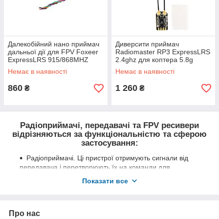
Далекобійний нано приймач
Диверсити приймач
дальньої дії для FPV Foxeer
Radiomaster RP3 ExpressLRS
ExpressLRS 915/868MHZ
2.4ghz для коптера 5.8g
Немає в наявності
Немає в наявності
860
1 260
₴
₴
Радіоприймачі, передавачі та FPV ресивери
відрізняються за функціональністю та сферою
застосування:
Радіоприймачі. Ці пристрої отримують сигнали від
передавача і перетворюють їх на команди для
керування різними системами - від радіокерованих
Показати все
моделей до промислових автоматизованих рішень.
Радіоприймачі бувають з різною кількістю каналів, що
визначає кількість функцій, якими можна керувати на
Про нас
моделі (двигун, рульові поверхні, підвіс камери тощо).