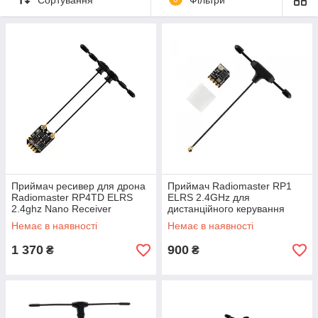
цій статті розглянемо основні типи радіоприймачів,
передавачів і FPV ресиверів, їхні переваги, застосування та
поради щодо вибору.
Приймач ресивер для дрона
Приймач Radiomaster RP1
Radiomaster RP4TD ELRS
ELRS 2.4GHz для
2.4ghz Nano Receiver
дистанційного керування
Немає в наявності
Немає в наявності
1 370
900
₴
₴