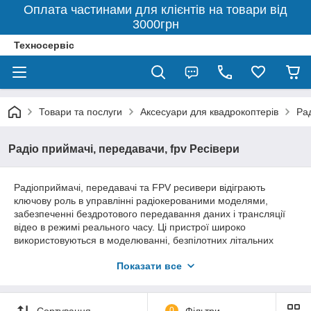
Оплата частинами для клієнтів на товари від
3000грн
Техносервіс
Товари та послуги
Аксесуари для квадрокоптерів
Рад
Радіо приймачі, передавачи, fpv Ресівери
Радіоприймачі, передавачі та FPV ресивери відіграють
ключову роль в управлінні радіокерованими моделями,
забезпеченні бездротового передавання даних і трансляції
відео в режимі реального часу. Ці пристрої широко
використовуються в моделюванні, безпілотних літальних
апаратах (БПЛА), дронах, робототехніці та інших сферах, де
Показати все
важливий надійний зв'язок між оператором і пристроєм.
Сучасні радіопередавачі та приймачі пропонують високу
продуктивність, велику дальність дії та стійкість до перешкод,
що робить їх незамінними для аматорів і професіоналів. У
Сортування
0
Фільтри