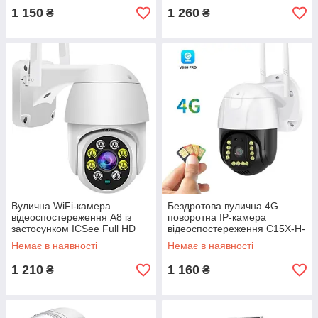
ICSEE
1 150
1 260
₴
₴
Вулична WiFi-камера
Бездротова вулична 4G
відеоспостереження A8 із
поворотна IP-камера
застосунком ICSee Full HD
відеоспостереження C15X-H-
1080P з датчиком руху
4G із SIM-карткою Full HD
Немає в наявності
Немає в наявності
1080P
1 210
1 160
₴
₴