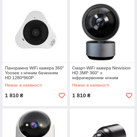
Панорамна WiFi камера 360°
Смарт-WiFi камера Ninivision
Yoosee з нічним баченням
HD 3MP 360° з
HD 1280*960P
інфрачервоним нічним
баченням та датчиком руху
Немає в наявності
Немає в наявності
1 810
1 810
₴
₴