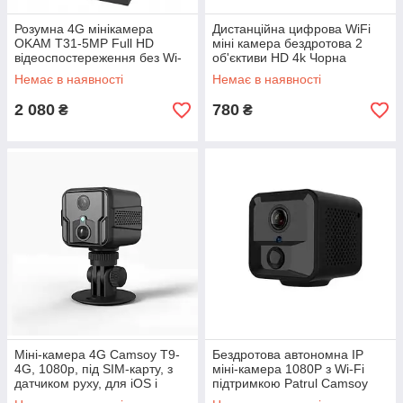
Розумна 4G мінікамера
Дистанційна цифрова WiFi
OKAM T31-5MP Full HD
міні камера бездротова 2
відеоспостереження без Wi-
об'єктиви HD 4k Чорна
Fi з SIM-картою та
Немає в наявності
Немає в наявності
акумулятором 3000 мА·год
2 080
780
₴
₴
Міні-камера 4G Camsoy T9-
Бездротова автономна IP
4G, 1080p, під SIM-карту, з
міні-камера 1080P з Wi-Fi
датчиком руху, для iOS і
підтримкою Patrul Camsoy
Android
S9W2