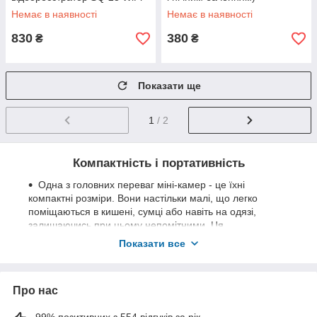
FullHD 1080p
Немає в наявності
Немає в наявності
830
380
₴
₴
Показати ще
1
/ 2
Компактність і портативність
Одна з головних переваг міні-камер - це їхні
компактні розміри. Вони настільки малі, що легко
поміщаються в кишені, сумці або навіть на одязі,
залишаючись при цьому непомітними. Ця
портативність робить їх ідеальним вибором для тих,
Показати все
хто хоче залишатися мобільним і водночас мати
можливість записувати відео в будь-який час і в будь-
якому місці.
Про нас
Міні-камери легко заховати, що робить їх чудовим
інструментом для прихованої відеозйомки. Їх можна