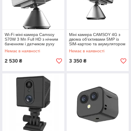
Wi-Fi міні-камера Camsoy
Міні камера CAMSOY 4G з
S70W 3 Мп Full HD з нічним
двома об’єктивами 5MP із
баченням і датчиком руху
SIM-картою та акумулятором
3000 мА·год
Немає в наявності
Немає в наявності
2 530
3 350
₴
₴