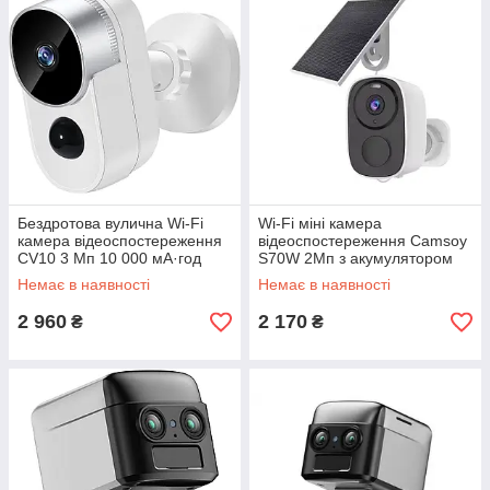
Бездротова вулична Wi-Fi
Wi-Fi міні камера
камера відеоспостереження
відеоспостереження Camsoy
CV10 3 Мп 10 000 мА·год
S70W 2Мп з акумулятором
Біла
5000 mAh нічним баченням і
Немає в наявності
Немає в наявності
датчиком руху
2 960
2 170
₴
₴