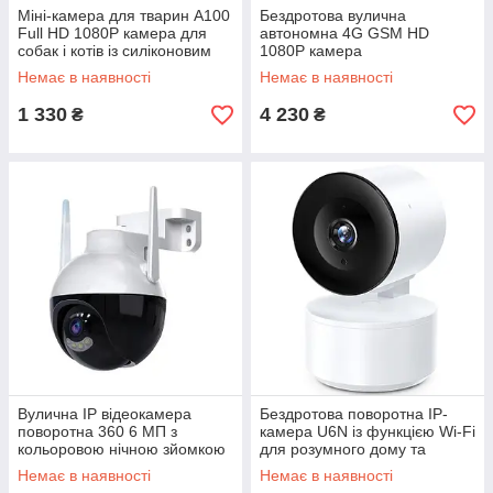
Міні-камера для тварин A100
Бездротова вулична
Full HD 1080P камера для
автономна 4G GSM HD
собак і котів із силіконовим
1080P камера
нашийником захистом від
відеоспостереження Solar
Немає в наявності
Немає в наявності
вологи та екраном
SE22 з сонячною панеллю
Біла
1 330
4 230
₴
₴
Вулична IP відеокамера
Бездротова поворотна IP-
поворотна 360 6 МП з
камера U6N із функцією Wi-Fi
кольоровою нічною зйомкою
для розумного дому та
для будинку з датчиком руху і
датчиком руху
Немає в наявності
Немає в наявності
сигналізацією CAMERA Ap