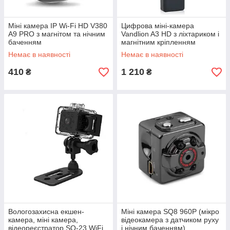
Міні камера IP Wi-Fi HD V380
Цифрова міні-камера
А9 PRO з магнітом та нічним
Vandlion A3 HD з ліхтариком і
баченням
магнітним кріпленням
Немає в наявності
Немає в наявності
410
1 210
₴
₴
Вологозахисна екшен-
Міні камера SQ8 960P (мікро
камера, міні камера,
відеокамера з датчиком руху
відеореєстратор SQ-23 WiFi
і нічним баченням)