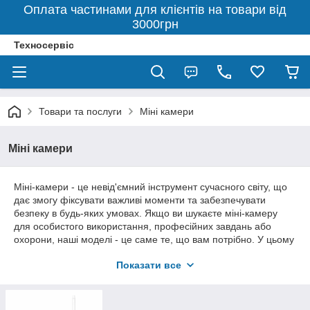
Оплата частинами для клієнтів на товари від
3000грн
Техносервіс
Товари та послуги
Міні камери
Міні камери
Міні-камери - це невід'ємний інструмент сучасного світу, що
дає змогу фіксувати важливі моменти та забезпечувати
безпеку в будь-яких умовах. Якщо ви шукаєте міні-камеру
для особистого використання, професійних завдань або
охорони, наші моделі - це саме те, що вам потрібно. У цьому
описі ми розповімо, чому міні-камери - ідеальний вибір для
Показати все
вас, які функції вони пропонують, і як вони можуть поліпшити
ваше життя.