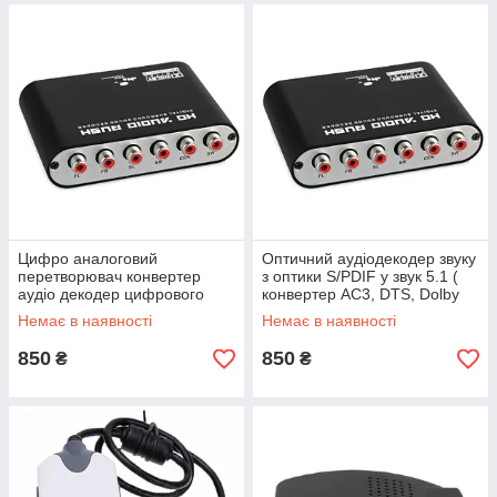
Цифро аналоговий
Оптичний аудіодекодер звуку
перетворювач конвертер
з оптики S/PDIF у звук 5.1 (
аудіо декодер цифрового
конвертер AC3, DTS, Dolby
звуку з пультом optical spdif
Digital)
Немає в наявності
Немає в наявності
toslink audio
850
850
₴
₴