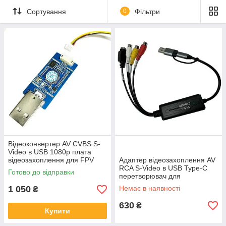
Сортування
0
Фільтри
Відеоконвертер AV CVBS S-
Video в USB 1080p плата
відеозахоплення для FPV
Адаптер відеозахоплення AV
камер Android Windows
RCA S-Video в USB Type-C
Готово до відправки
перетворювач для
оцифрування VHS запису
1 050
Немає в наявності
₴
відео на ПК
630
₴
Купити