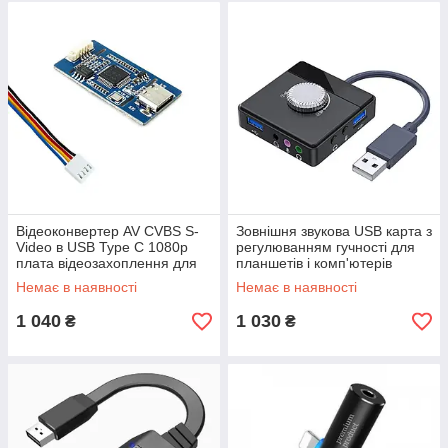
Відеоконвертер AV CVBS S-
Зовнішня звукова USB карта з
Video в USB Type C 1080p
регулюванням гучності для
плата відеозахоплення для
планшетів і комп'ютерів
FPV камер Android Windows
Jinghua Чорна
Немає в наявності
Немає в наявності
1 040
1 030
₴
₴