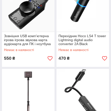
Зовнішня USB комп'ютерна
Перехідник Hoco LS4 T tower
ігрова ігрова звукова карта
Lightning digital audio
аудіокарта для ПК і ноутбука
converter 2A Black
GS3 Mark2 Чорна
Немає в наявності
Немає в наявності
550
470
₴
₴