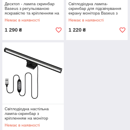
Десктоп - лампа скринбар
Світлодіодна лампа-
Baseus з регульованою
скринбар для підсвічування
яскравістю та кріпленням на
екрану монітора Baseus з
монітор
регульованою яскравістю
Немає в наявності
Немає в наявності
1 290
1 220
₴
₴
Світлодіодна настільна
лампа-скринбар з
кріпленням на монітор
Немає в наявності