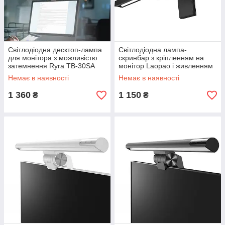
Світлодіодна десктоп-лампа
Світлодіодна лампа-
для монітора з можливістю
скринбар з кріпленням на
затемнення Ryra ТВ-30SА
монітор Laopao і живленням
Чорний
від USB
Немає в наявності
Немає в наявності
1 360
1 150
₴
₴