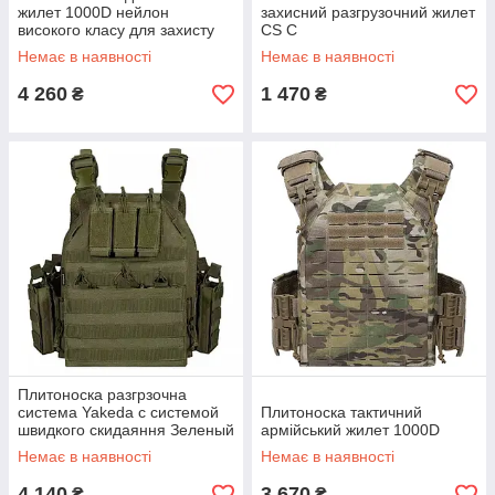
жилет 1000D нейлон
захисний разгрузочний жилет
високого класу для захисту
CS С
на відкритому повітрі
Немає в наявності
Немає в наявності
Камуфляж
4 260
1 470
₴
₴
Плитоноска разгрзочна
система Yakeda с системой
Плитоноска тактичний
швидкого скидаяння Зеленый
армійський жилет 1000D
B
Немає в наявності
Немає в наявності
4 140
3 670
₴
₴