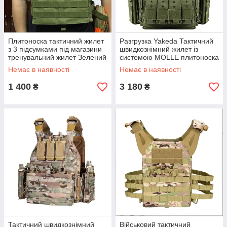
Плитоноска тактичний жилет
Разгрузка Yakeda Тактичний
з 3 підсумками під магазини
швидкознімний жилет із
тренувальний жилет Зелений
системою MOLLE плитоноска
JPC D
1000D A
Немає в наявності
Немає в наявності
1 400
3 180
₴
₴
Тактичний швидкознімний
Військовий тактичний