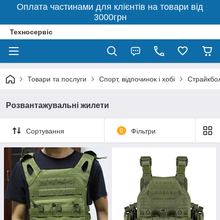
Оплата частинами для клієнтів на товари від
3000грн
Техносервіс
Товари та послуги
Спорт, відпочинок і хобі
Страйкбо
Розвантажувальні жилети
Сортування
0
Фільтри