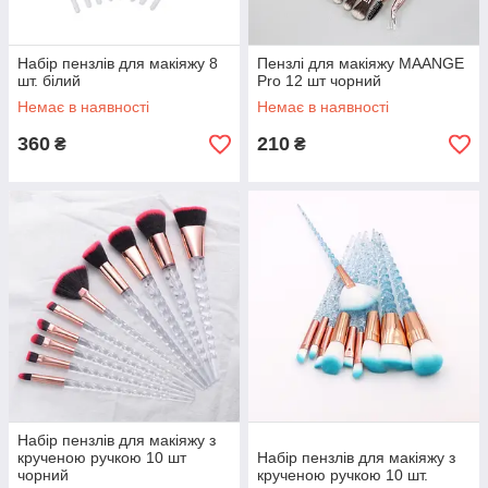
Правильна техніка нанесення: Для досягнення
професійного результату важливо освоїти правильну
техніку нанесення. Наприклад, кругові рухи пензлем
Набір пензлів для макіяжу 8
Пензлі для макіяжу MAANGE
шт. білий
Pro 12 шт чорний
допомагають рівномірно розтушовувати продукт, а легкі
торкання забезпечують природне покриття.
Немає в наявності
Немає в наявності
Регулярне чищення пензлів: Для підтримання гігієни
360
210
₴
₴
та довговічності пензлів важливо регулярно їх чистити.
Використовуйте спеціальні очищувальні засоби для
пензлів або м'який шампунь, щоб видалити залишки
косметики і запобігти розмноженню бактерій.
Зберігання пензлів: Зберігайте пензлі в сухому і
чистому місці, бажано у вертикальному положенні або
в спеціальному футлярі. Це допомагає зберегти їхню
форму й уникнути деформації ворсинок.
Під час вибору пензлів для макіяжу важливо
враховувати кілька факторів:
Якість матеріалів: Вибирайте пензлі з якісних
матеріалів, таких як натуральний або синтетичний
ворс. Натуральні пензлі добре підходять для пудрових
Набір пензлів для макіяжу з
продуктів, а синтетичні - для кремових і рідких засобів.
крученою ручкою 10 шт
Набір пензлів для макіяжу з
чорний
крученою ручкою 10 шт.
Форма і розмір пензля: Форма пензля має