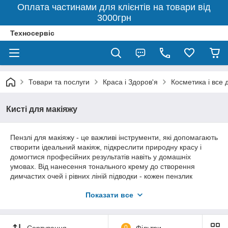
Оплата частинами для клієнтів на товари від
3000грн
Техносервіс
Товари та послуги
Краса і Здоров'я
Косметика і все 
Кисті для макіяжу
Пензлі для макіяжу - це важливі інструменти, які допомагають
створити ідеальний макіяж, підкреслити природну красу і
домогтися професійних результатів навіть у домашніх
умовах. Від нанесення тонального крему до створення
димчастих очей і рівних ліній підводки - кожен пензлик
відіграє свою унікальну роль у процесі макіяжу. Незалежно
Показати все
від того, чи є ви професійним візажистом або просто любите
експериментувати з косметикою, якісні пензлі для макіяжу
допоможуть вам досягти бажаного ефекту. У цій статті ми
розглянемо основні переваги пензлів для макіяжу, їхні види,
Сортування
0
Фільтри