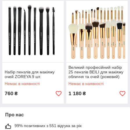
оригінальних макіяжних образів.
Пензлі для макіяжу - це незамінні інструменти, які
допомагають створити бездоганний і професійний макіяж.
Вони забезпечують рівномірне нанесення косметики,
економлять продукти і захищають шкіру. Під час вибору
пензлів важливо враховувати якість матеріалів, форму,
зручність використання і функціональність, щоб домогтися
найкращих результатів у макіяжі.
Великий професійний набір
Набір пензлів для макіяжу
25 пензлів BEILI для макіяжу
очей ZOREYA 9 шт.
обличчя та очей (рожевий)
Немає в наявності
Немає в наявності
760
1 180
₴
₴
Про нас
99% позитивних з 551 відгука за рік