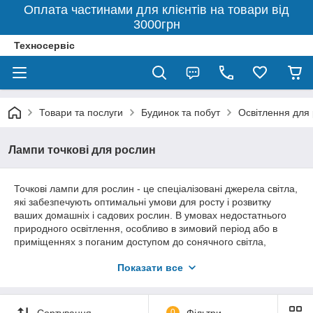
Оплата частинами для клієнтів на товари від
3000грн
Техносервіс
Товари та послуги
Будинок та побут
Освітлення для
Лампи точкові для рослин
Точкові лампи для рослин - це спеціалізовані джерела світла,
які забезпечують оптимальні умови для росту і розвитку
ваших домашніх і садових рослин. В умовах недостатнього
природного освітлення, особливо в зимовий період або в
приміщеннях з поганим доступом до сонячного світла,
точкові лампи стають незамінними. Вони допомагають
Показати все
рослинам отримувати необхідну дозу світла для
фотосинтезу, підтримуючи їхнє здоров'я і сприяючи
активному росту.
Сортування
0
Фільтри