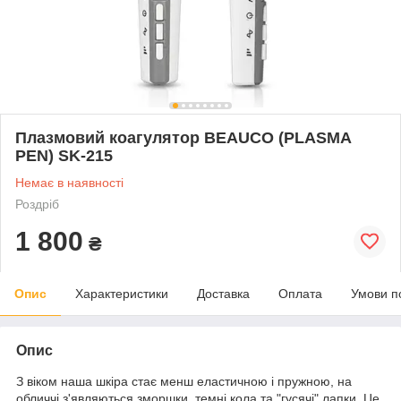
Плазмовий коагулятор BEAUCO (PLASMA
PEN) SK-215
Немає в наявності
Роздріб
1 800
₴
Опис
Характеристики
Доставка
Оплата
Умови п
Опис
З віком наша шкіра стає менш еластичною і пружною, на
обличчі з'являються зморшки, темні кола та "гусячі" лапки. Це