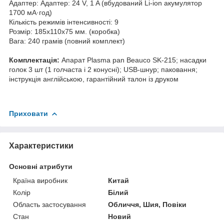
Адаптер: Адаптер: 24 V, 1 A (вбудований Li-ion акумулятор
1700 мА·год)
Кількість режимів інтенсивності: 9
Розмір: 185x110x75 мм. (коробка)
Вага: 240 грамів (повний комплект)
Комплектація:
Апарат Plasma pan Beauco SK-215; насадки
голок 3 шт (1 голчаста і 2 конусні); USB-шнур; паковання;
інструкція англійською, гарантійний талон із друком
Приховати
Характеристики
Основні атрибути
Країна виробник
Китай
Колір
Білий
Область застосування
Обличчя, Шия, Повіки
Стан
Новий