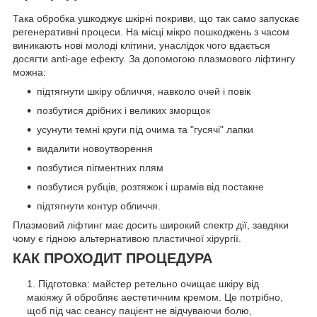
Така обробка ушкоджує шкірні покриви, що так само запускає
регенеративні процеси. На місці мікро пошкоджень з часом
виникають нові молоді клітини, унаслідок чого вдається
досягти anti-age ефекту. За допомогою плазмового ліфтингу
можна:
підтягнути шкіру обличчя, навколо очей і повік
позбутися дрібних і великих зморщок
усунути темні круги під очима та "гусячі" лапки
видалити новоутворення
позбутися пігментних плям
позбутися рубців, розтяжок і шрамів від постакне
підтягнути контур обличчя.
Плазмовий ліфтинг має досить широкий спектр дії, завдяки
чому є гідною альтернативою пластичної хірургії.
КАК ПРОХОДИТ ПРОЦЕДУРА
Підготовка: майстер ретельно очищає шкіру від
макіяжу й обробляє аестетичним кремом. Це потрібно,
щоб під час сеансу пацієнт не відчуваючи болю,