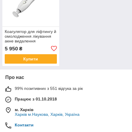
Коагулятор для ліфтингу й
омолодження лікування
акне видалення
бородавок пігментних
5 950
₴
плям Plasma Pen 2PAA
2000
Купити
Про нас
99% позитивних з 551 відгука за рік
Працює з 01.10.2018
м. Харків
Харків м.Наукова, Харків, Україна
Контакти