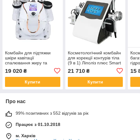
Комбайн для підтяжки
Косметологічний комбайн
Косм
шкіри кавітації
для корекції контурів тіла
бага
спалювання жиру та
(9 в 1) Ліполіз плюс Smart
гідр
схуднення 40 кГц JF-646
bubble M9
ліфт
19 020
21 710
15 
₴
₴
Bubb
Купити
Купити
Про нас
99% позитивних з 552 відгуків за рік
Працює з 01.10.2018
м. Харків