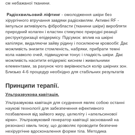
см небажаної тканини.
Радіохвильовий ліфтинг
- омолодження шкіри без
хірургічного втручання завдяки радіохвилям. Активні RF -
імпульси активізують фібробласти (тканини шкіри) виробляти
природний колаген і еластин стимулює природні реакції
реструктуризації епідермісу. Підсумок: вплив на шкірні
капіляри, видаляючи зайву рідину і посилюючи кровообіг. Дає
можливість знизити стомленість, набряки, прибрати темні
кола навколо очей, підвищуючи тонус і гладкість шкіри. Дає
можливість наситити епідерміс киснем і живильними
елементами, за рахунок чого вирівнюється колір шкірних зон.
Близько 4-6 процедур необхідно для стабільних результатів
Принципи терапії.
Ультразвукова кавітація.
Ультразвукова кавітація для схуднення являє собою останні
наукові технології для забезпечення ефективного
позбавлення від зайвого жиру, целюліту і «апельсинової
кірки». Ультразвуковий генератор кавітації заснований на
резонансі хвиль тиску, що дозволяє проводити безпечне
нехірургічне вдосконалення форми тіла. Методика