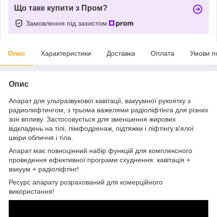
Що таке купити з Пром?
Замовлення під захистом
Опис
Характеристики
Доставка
Оплата
Умови п
Опис
Апарат для ультразвукової кавітації, вакуумної рукоятку з
радиолифтингом, з трьома важелями радіоліфтінга для різних
зон впливу. Застосовується для зменшення жирових
відкладень на тілі, лімфодренаж, підтяжки і ліфтінгу в'ялої
шкіри обличчя і тіла.
Апарат має повноцінний набір функцій для комплексного
проведення ефективної програми схуднення: кавітація +
вакуум + радіоліфтінг!
Ресурс апарату розрахований для комерційного
використання!