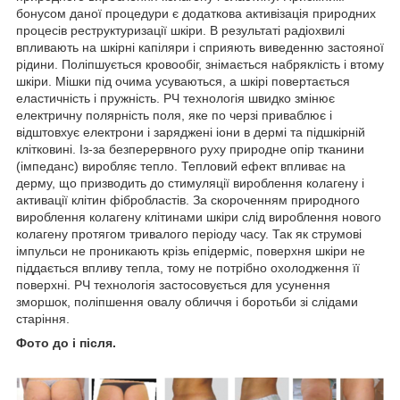
бонусом даної процедури є додаткова активізація природних
процесів реструктуризації шкіри. В результаті радіохвилі
впливають на шкірні капіляри і сприяють виведенню застояної
рідини. Поліпшується кровообіг, знімається набряклість і втому
шкіри. Мішки під очима усуваються, а шкірі повертається
еластичність і пружність. РЧ технологія швидко змінює
електричну полярність поля, яке по черзі приваблює і
відштовхує електрони і заряджені іони в дермі та підшкірній
клітковині. Із-за безперервного руху природне опір тканини
(імпеданс) виробляє тепло. Тепловий ефект впливає на
дерму, що призводить до стимуляції вироблення колагену і
активації клітин фібробластів. За скороченням природного
вироблення колагену клітинами шкіри слід вироблення нового
колагену протягом тривалого періоду часу. Так як струмові
імпульси не проникають крізь епідерміс, поверхня шкіри не
піддається впливу тепла, тому не потрібно охолодження її
поверхні. РЧ технологія застосовується для усунення
зморшок, поліпшення овалу обличчя і боротьби зі слідами
старіння.
Фото до і після.