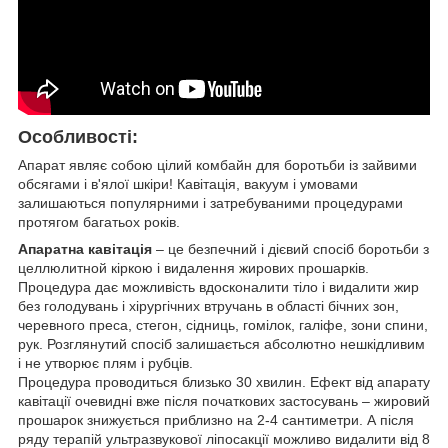
Особливості:
Апарат являє собою цілий комбайн для боротьби із зайвими
обсягами і в'ялої шкіри! Кавітація, вакуум і умовами
залишаються популярними і затребуваними процедурами
протягом багатьох років.
Апаратна кавітація
– це безпечний і дієвий спосіб боротьби з
целлюлитной кіркою і видалення жирових прошарків.
Процедура дає можливість вдосконалити тіло і видалити жир
без голодувань і хірургічних втручань в області бічних зон,
черевного преса, стегон, сідниць, гомілок, галіфе, зони спини,
рук. Розглянутий спосіб залишається абсолютно нешкідливим
і не утворює плям і рубців.
Процедура проводиться близько 30 хвилин. Ефект від апарату
кавітації очевидні вже після початкових застосувань – жировий
прошарок знижується приблизно на 2-4 сантиметри. А після
ряду терапій ультразвукової ліпосакції можливо видалити від 8