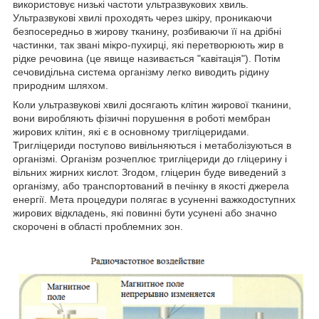
використовує низькі частоти ультразвукових хвиль.
Ультразвукові хвилі проходять через шкіру, проникаючи
безпосередньо в жирову тканину, розбиваючи її на дрібні
частинки, так звані мікро-пухирці, які перетворюють жир в
рідке речовина (це явище називається "кавітація"). Потім
сечовидільна система організму легко виводить рідину
природним шляхом.
Коли ультразвукові хвилі досягають клітин жирової тканини,
вони виробляють фізичні порушення в роботі мембран
жирових клітин, які є в основному тригліцеридами.
Тригліцериди поступово вивільняються і метаболізуються в
організмі. Організм розчеплює тригліцериди до гліцерину і
вільних жирних кислот. Згодом, гліцерин буде виведений з
організму, або транспортований в печінку в якості джерела
енергії. Мета процедури полягає в усуненні важкодоступних
жирових відкладень, які повинні бути усунені або значно
скорочені в області проблемних зон.