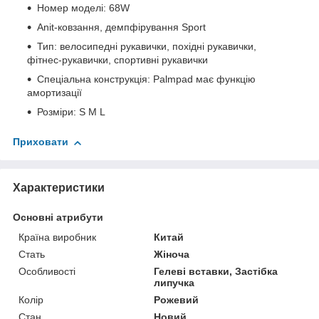
Номер моделі: 68W
Anit-ковзання, демпфірування Sport
Тип: велосипедні рукавички, похідні рукавички,
фітнес-рукавички, спортивні рукавички
Спеціальна конструкція: Palmpad має функцію
амортизації
Розміри: S M L
Приховати
Характеристики
Основні атрибути
Країна виробник
Китай
Стать
Жіноча
Особливості
Гелеві вставки, Застібка
липучка
Колір
Рожевий
Стан
Новий