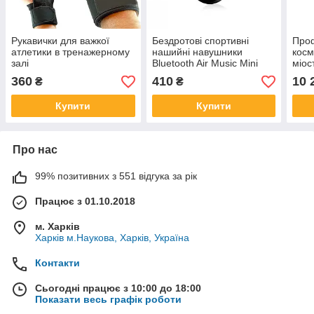
Рукавички для важкої
Бездротові спортивні
Про
атлетики в тренажерному
нашийні навушники
косм
залі
Bluetooth Air Music Mini
міос
503 Чорні
елек
360
410
10 
₴
₴
обли
кана
Купити
Купити
Про нас
99% позитивних з 551 відгука за рік
Працює з 01.10.2018
м. Харків
Харків м.Наукова, Харків, Україна
Контакти
Сьогодні працює з 10:00 до 18:00
Показати весь графік роботи