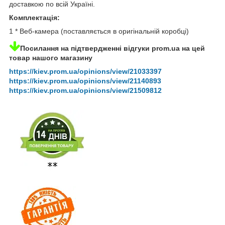
доставкою по всій Україні.
Комплектація:
1 * Веб-камера (поставляється в оригінальній коробці)
Посилання на підтвердженні відгуки prom.ua на цей
товар нашого магазину
https://kiev.prom.ua/opinions/view/21033397
https://kiev.prom.ua/opinions/view/21140893
https://kiev.prom.ua/opinions/view/21509812