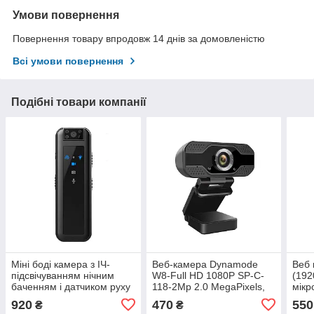
Умови повернення
Повернення товару впродовж 14 днів за домовленістю
Всі умови повернення
Подібні товари компанії
Міні боді камера з ІЧ-
Веб-камера Dynamode
Веб 
підсвічуванням нічним
W8-Full HD 1080P SP-C-
(192
баченням і датчиком руху
118-2Mp 2.0 MegaPixels,
мік
1080p Mosovo CS07
1920x1080 відео: до 30 к/
920
470
550
₴
₴
с, угол 75°, USB