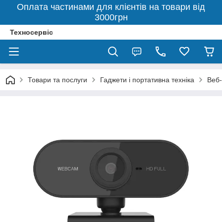
Оплата частинами для клієнтів на товари від
3000грн
Техносервіс
Товари та послуги
Гаджети і портативна техніка
Веб