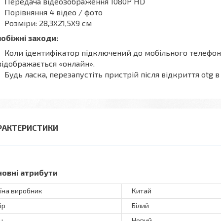
Передача відеозображення 1080P HD
Порівняння 4 відео / фото
Розміри: 28,3X21,5X9 см
обіжні заходи:
Коли ідентифікатор підключений до мобільного телефону
відображається «онлайн».
Будь ласка, перезапустіть пристрій після відкриття otg 
РАКТЕРИСТИКИ
новні атрибути
їна виробник
Китай
ір
Білий
н
Новий