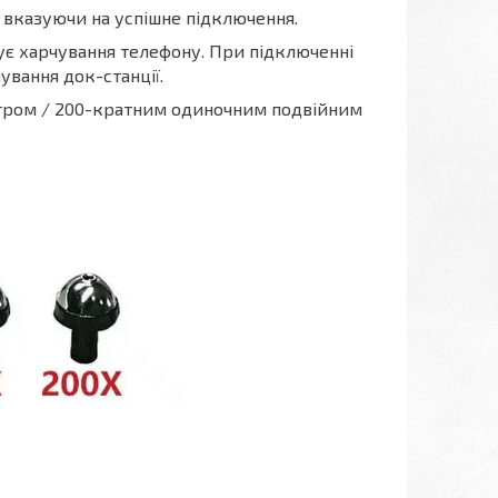
, вказуючи на успішне підключення.
ує харчування телефону. При підключенні
вання док-станції.
тром / 200-кратним одиночним подвійним