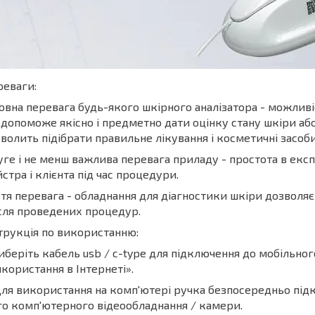
еваги:
овна перевага будь-якого шкірного аналізатора - можливі
 допоможе якісно і предметно дати оцінку стану шкіри або 
волить підібрати правильне лікування і косметичні засоби
ге і не менш важлива перевага приладу - простота в експ
стра і клієнта під час процедури.
тя перевага - обладнання для діагностики шкіри дозволя
ісля проведених процедур.
трукція по використанню:
Виберіть кабель usb / c-type для підключення до мобільно
користання в Інтернеті».
Для використання на комп'ютері ручка безпосередньо під
о комп'ютерного відеообладнання / камери.