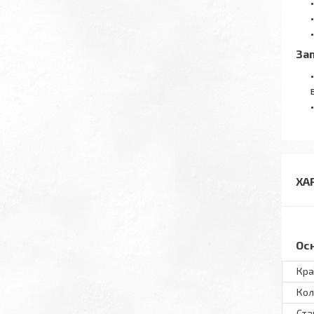
Зап
ХА
Ос
Кра
Кол
Ста