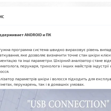
ддерживает ANDROID и ПК
ужна програмна система швидко вираховує рівень випада
аткування, яке дозволяє визначити точне стан шкіри клієнта
ментацію та інші параметри. Шкірний аналізатор стане ві
матолога, перукаря, трихолога і інших майстрів індустрії 
осся.
лізатор параметрів шкіри і волосся підходить для експлуа
інетах, перукарень, так і в домашніх умовах.