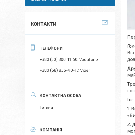
КОНТАКТИ
Пер
Гол
Він
доз
+380 (50) 300-11-50
Vodafone
Дру
+380 (68) 836-40-17
Viber
май
Тре
і п
Інс
Тетяна
1. 
«Ви
2. 
мог