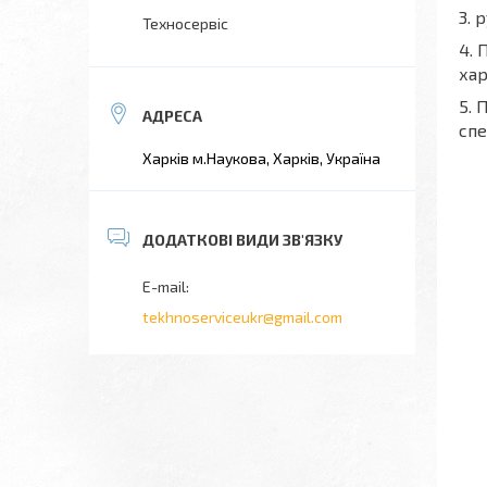
3. 
Техносервіс
4. 
хар
5. 
спе
Харків м.Наукова, Харків, Україна
tekhnoserviceukr@gmail.com