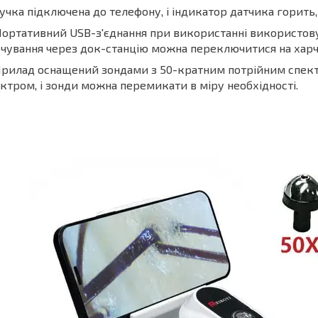
ручка підключена до телефону, і індикатор датчика горить
Портативний USB-з'єднання при використанні використов
чування через док-станцію можна переключитися на харчу
Прилад оснащений зондами з 50-кратним потрійним спек
ктром, і зонди можна перемикати в міру необхідності.