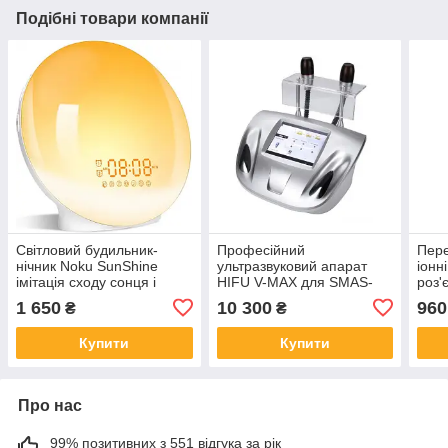
Подібні товари компанії
Світловий будильник-
Професійний
Пере
нічник Noku SunShine
ультразвуковий апарат
іонн
імітація сходу сонця і
HIFU V-MAX для SMAS-
роз'
підтримкою Wi-Fi
ліфтингу та антивікового
3600
1 650
10 300
960
₴
₴
догляду
шт.
Купити
Купити
Про нас
99% позитивних з 551 відгука за рік