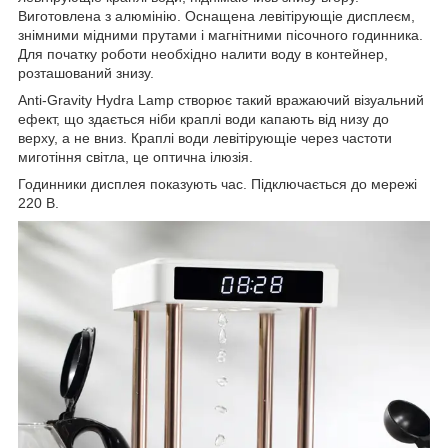
Виготовлена з алюмінію. Оснащена левітірующіе дисплеєм,
знімними мідними прутами і магнітними пісочного годинника.
Для початку роботи необхідно налити воду в контейнер,
розташований знизу.
Anti-Gravity Hydra Lamp створює такий вражаючий візуальний
ефект, що здається ніби краплі води капають від низу до
верху, а не вниз. Краплі води левітірующіе через частоти
миготіння світла, це оптична ілюзія.
Годинники дисплея показують час. Підключається до мережі
220 В.