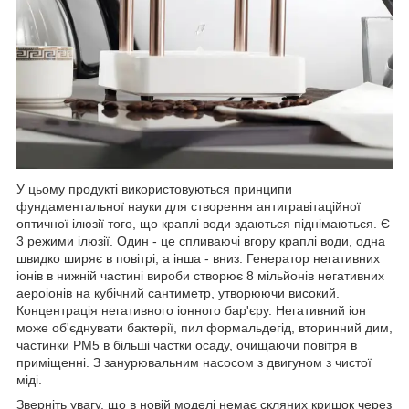
У цьому продукті використовуються принципи
фундаментальної науки для створення антигравітаційної
оптичної ілюзії того, що краплі води здаються піднімаються. Є
3 режими ілюзії. Один - це спливаючі вгору краплі води, одна
швидко ширяє в повітрі, а інша - вниз. Генератор негативних
іонів в нижній частині вироби створює 8 мільйонів негативних
аероіонів на кубічний сантиметр, утворюючи високий.
Концентрація негативного іонного бар'єру. Негативний іон
може об'єднувати бактерії, пил формальдегід, вторинний дим,
частинки PM5 в більші частки осаду, очищаючи повітря в
приміщенні. З занурювальним насосом з двигуном з чистої
міді.
Зверніть увагу, що в новій моделі немає скляних кришок через