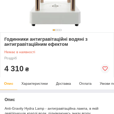
Годинники антигравітаційні водяні з
антигравітаційним ефектом
Немає в наявності
Роздріб
4 310
₴
Опис
Характеристики
Доставка
Оплата
Умови п
Опис
Anti-Gravity Hydra Lamp - антигравітаційна лампа, в якій
левітірующіе краплі води, піднімаючись знизу вгору.