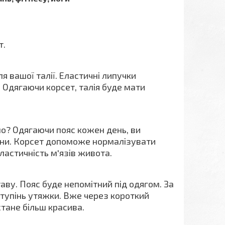
т.
я вашої талії. Еластичні липучки
 Одягаючи корсет, талія буде мати
ьно? Одягаючи пояс кожен день, ви
іни. Корсет допоможе нормалізувати
еластичність м'язів живота.
ву. Пояс буде непомітний під одягом. За
тупінь утяжки. Вже через короткий
стане більш красива.