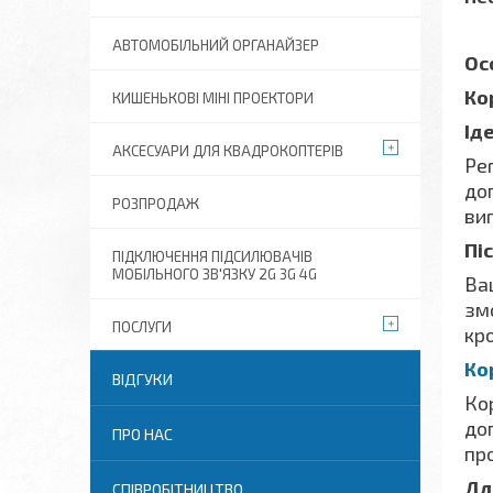
АВТОМОБІЛЬНИЙ ОРГАНАЙЗЕР
Ос
Ко
КИШЕНЬКОВІ МІНІ ПРОЕКТОРИ
Ід
АКСЕСУАРИ ДЛЯ КВАДРОКОПТЕРІВ
Рег
до
РОЗПРОДАЖ
ви
Пі
ПІДКЛЮЧЕННЯ ПІДСИЛЮВАЧІВ
МОБІЛЬНОГО ЗВ'ЯЗКУ 2G 3G 4G
Ваш
зм
ПОСЛУГИ
кро
Ко
ВІДГУКИ
Ко
до
ПРО НАС
пр
Дл
СПІВРОБІТНИЦТВО