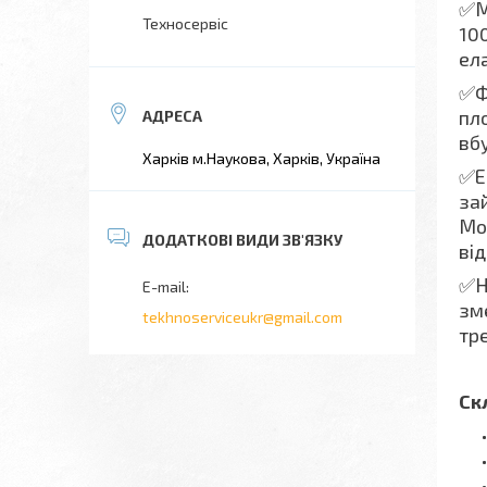
✅М
Техносервіс
100
ел
✅Ф
пл
вб
Харків м.Наукова, Харків, Україна
✅Е
за
Мо
ві
✅Н
зме
tekhnoserviceukr@gmail.com
тр
Ск