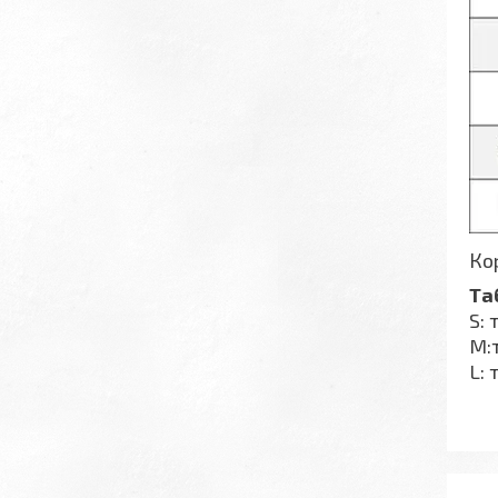
Кор
Та
S: 
M:т
L: 