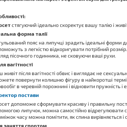
обливості:
рсет
стягуючий ідеально скоректує вашу талію і живі
еальна форма талії
ульований пояс на липучці зрадить ідеальні форми дл
поможуть з легкістю відкоригувати потрібний розмір.
гляд пісочного годинника, не сковуючи ваші рухи.
сля вагітності
 живіт після вагітності обвис і виглядає не сексуал
ожете повернути колишню фігуру в найкоротші терм
вообіг в черевній порожнині і відновити пружність і 
ректор постави
рсет допоможе сформувати красиву і правильну поста
помогою липучок, можна самостійно відрегулювати с
оміжок часу можна помітити, як спина вирівняється і 
я заняття спортом