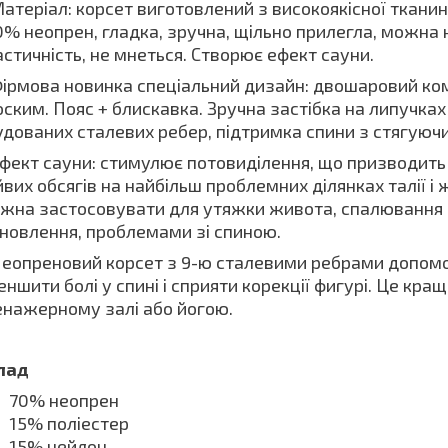
атеріал: корсет виготовлений з високоякісної тканин
% неопрен, гладка, зручна, щільно прилегла, можна но
астичність, не мнеться. Створює ефект сауни.
ірмова новинка спеціальний дизайн: двошаровий ком
оским. Пояс + блискавка. Зручна застібка на липучках
удованих сталевих ребер, підтримка спини з стягуюч
фект сауни: стимулює потовиділення, що призводить д
йвих обсягів на найбільш проблемних ділянках талії і
жна застосовувати для утяжки живота, спалювання з
дновлення, проблемами зі спиною.
еопреновий корсет з 9-ю сталевими ребрами допом
ншити болі у спині і сприяти корекції фигурі. Це кращ
енажерному залі або йогою.
лад
70% неопрен
15% поліестер
15% нейлон