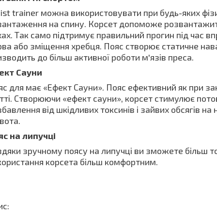
ist trainer можна використовувати при будь-яких ф
вантаження на спину. Корсет допоможе розвантажити
хах. Так само підтримує правильний прогин під час 
рва або зміщення хребця. Пояс створює статичне нав
изводить до більш активної роботи м'язів преса.
ект Сауни
яс для має «Ефект Сауни». Пояс ефективний як при за
тті. Створюючи «ефект сауни», корсет стимулює пото
бавлення від шкідливих токсинів і зайвих обсягів на 
вота.
яс на липучці
вдяки зручному поясу на липучці ви зможете більш т
користання корсета більш комфортним.
ис: