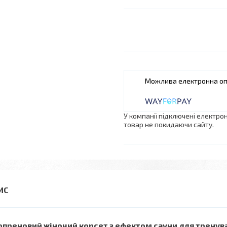
У компанії підключені електро
товар не покидаючи сайту.
преновий жіночий корсет з ефектом сауни для тренува