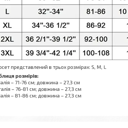
сет представлений в трьох розмірах: S, M, L
блиця розмірів:
талія – 71-76 см; довжина – 27,3 см
алія – 76-81 см; довжина – 27,3 см
талія – 81-86 см; довжина – 27,3 см