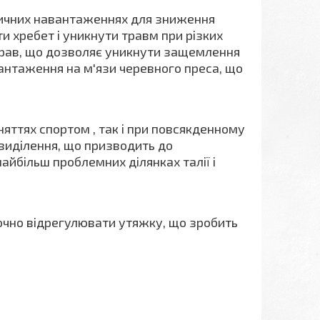
ізичних навантаженнях для зниження
 хребет і уникнути травм при різких
вправ, що дозволяє уникнути защемлення
антаження на м'язи черевного преса, що
няттях спортом , так і при повсякденному
виділення, що призводить до
найбільш проблемних ділянках талії і
очно відрегулювати утяжку, що зробить