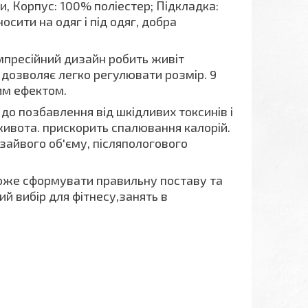
и, Корпус: 100% поліестер; Підкладка:
сити на одяг і під одяг, добра
пресійний дизайн робить живіт
 дозволяє легко регулювати розмір. 9
им ефектом.
о позбавлення від шкідливих токсинів і
 живота. прискорить спалювання калорій.
айвого об'єму, післяпологового
оже сформувати правильну поставу та
ий вибір для фітнесу,занять в