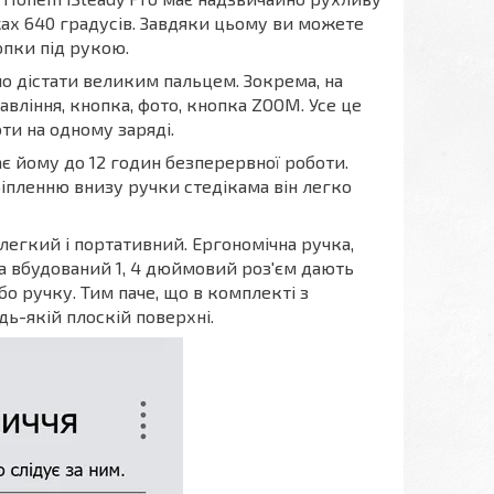
ах 640 градусів. Завдяки цьому ви можете
опки під рукою.
ло дістати великим пальцем. Зокрема, на
вління, кнопка, фото, кнопка ZOOM. Усе це
ти на одному заряді.
ає йому до 12 годин безперервної роботи.
іпленню внизу ручки стедікама він легко
 легкий і портативний. Ергономічна ручка,
 а вбудований 1, 4 дюймовий роз'єм дають
о ручку. Тим паче, що в комплекті з
ь-якій плоскій поверхні.