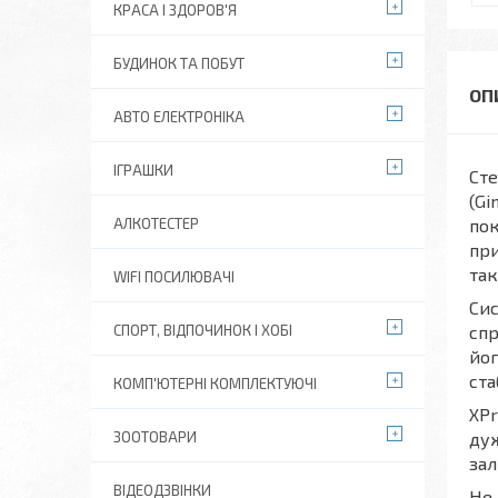
КРАСА І ЗДОРОВ'Я
БУДИНОК ТА ПОБУТ
АВТО ЕЛЕКТРОНІКА
ІГРАШКИ
Сте
(Gi
АЛКОТЕСТЕР
пок
при
так
WIFI ПОСИЛЮВАЧІ
Сис
СПОРТ, ВІДПОЧИНОК І ХОБІ
спр
йог
ста
КОМП'ЮТЕРНІ КОМПЛЕКТУЮЧІ
XPr
ЗООТОВАРИ
дуж
зал
ВІДЕОДЗВІНКИ
Не 