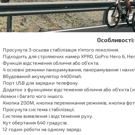
Особливості:
Просунута 3-осьова стабілізація п'ятого покоління.
Підходить для стріляючих камер XPRO, GoPro Hero 6, Hero 
Функція відстеження обличчя або об'єкта.
4 основні режими панорамування, панорамування і нахил
Вбудований акумулятор 4400mah.
Порт USB для зарядки телефону.
Додаток з функціями відстеження обличчя або об'єкта (н
зйомки і багато чого іншого.
Кнопка ZOOM, кнопка перемикання режимів, кнопка фот
Просунута система стабілізації.
Система виявлення і відстеження руху.
Кут обертання 640 градусів.
12 годин роботи на одному заряді.