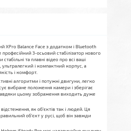
й XPro Balance Face з додатком і Bluetooth
 це професійний 3-осьовий стабілізатор нового
стабільні та плавні відео про всі ваші
, ультралегкий і компактний корпус, а
якість і комфорт.
ктивні алгоритми і потужні двигуни, легко
іксує вибране положення камери і зберігає
. Завдяки цьому зображення виходить дуже
ідстеження, як об'єктів так і людей. Ця
равильний об'єкт у русі, щоб він завжди
 Hohem iSteady Pro має надзвичайно рухливу