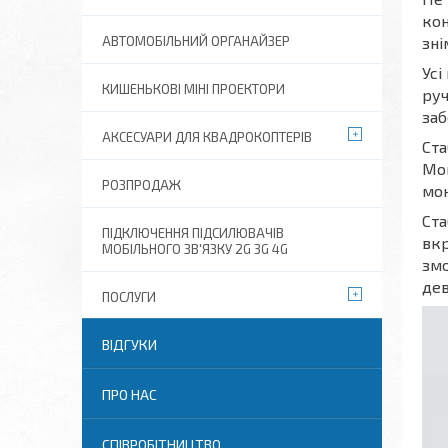
кон
АВТОМОБІЛЬНИЙ ОРГАНАЙЗЕР
зні
Усі
КИШЕНЬКОВІ МІНІ ПРОЕКТОРИ
руч
заб
АКСЕСУАРИ ДЛЯ КВАДРОКОПТЕРІВ
Ста
Мон
РОЗПРОДАЖ
мон
Ста
ПІДКЛЮЧЕННЯ ПІДСИЛЮВАЧІВ
вкр
МОБІЛЬНОГО ЗВ'ЯЗКУ 2G 3G 4G
змо
дев
ПОСЛУГИ
ВІДГУКИ
ПРО НАС
СПІВРОБІТНИЦТВО