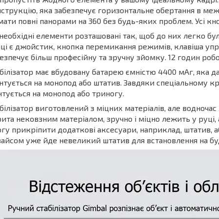
струкцію, яка забезпечує горизонтальне обертання в меж
мати повні панорами на 360 без будь-яких проблем. Усі кн
 необхідні елементи розташовані так, щоб до них легко бу
ці є джойстик, кнопка перемикання режимів, клавіша упра
езпечує більш професійну та зручну зйомку. 12 годин робо
білізатор має вбудовану батарею ємністю 4400 мАг, яка д
тується на монопод або штатив. Завдяки спеціальному кр
тується на монопод або триногу.
білізатор виготовлений з міцних матеріалів, але водночас
ита нековзним матеріалом, зручно і міцно лежить у руці,
гу прикріпити додаткові аксесуари, наприклад, штатив, аб
айсом уже йде невеликий штатив для встановлення на буд