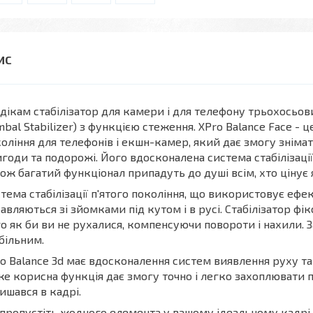
дікам стабілізатор для камери і для телефону трьохосьови
mbal Stabilizer) з функцією стеження. XPro Balance Face -
оління для телефонів і екшн-камер, який дає змогу знімати 
годи та подорожі. Його вдосконалена система стабілізації
ож багатий функціонал припадуть до душі всім, хто цінує 
тема стабілізації п'ятого покоління, що використовує ефе
авляються зі зйомками під кутом і в русі. Стабілізатор ф
о як би ви не рухалися, компенсуючи повороти і нахили
більним.
o Balance 3d має вдосконалення систем виявлення руху та в
е корисна функція дає змогу точно і легко захоплювати п
ишався в кадрі.
пропустіть жодного елемента у вашому ідеальному кадрі.