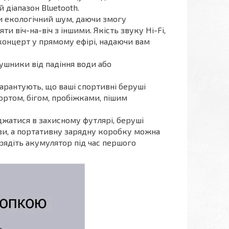
 діапазон Bluetooth.
и екологічний шум, даючи змогу
и віч-на-віч з іншими. Якість звуку Hi-Fi,
 концерт у прямому ефірі, надаючи вам
ушники від падіння води або
гарантують, що ваші спортивні беруші
ртом, бігом, пробіжками, пішим
жатися в захисному футлярі, беруші
ви, а портативну зарядну коробку можна
рядіть акумулятор під час першого