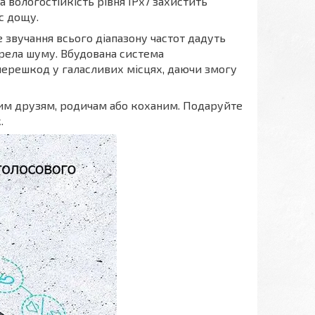
а вологостійкість рівня IPx7 захистить
с дощу.
е звучання всього діапазону частот дадуть
ерела шуму. Вбудована система
ерешкод у галасливих місцях, даючи змогу
им друзям, родичам або коханим. Подаруйте
.