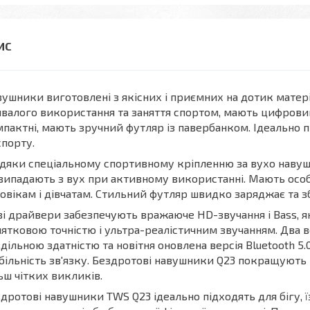
ушники виготовлені з якісних і приємних на дотик матеріа
валого використання та заняття спортом, мають цифровий
пактні, мають зручний футляр із павербанком. Ідеально 
спорту.
дяки спеціальному спортивному кріпленню за вухо наву
випадають з вух при активному використанні. Мають особ
овікам і дівчатам. Стильний футляр швидко заряджає та з
і драйвери забезпечують вражаюче HD-звучання і Bass, я
ятковою точністю і ультра-реалістичним звучанням. Два 
дільною здатністю та новітня оновлена версія Bluetooth 5.
більність зв'язку. Бездротові навушники Q23 покращують
ьш чітких викликів.
дротові навушники TWS Q23 ідеально підходять для бігу, ї