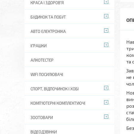
КРАСА І ЗДОРОВ'Я
БУДИНОК ТА ПОБУТ
АВТО ЕЛЕКТРОНІКА
Нав
ІГРАШКИ
три
ком
АЛКОТЕСТЕР
та 
Зав
WIFI ПОСИЛЮВАЧІ
не 
чол
СПОРТ, ВІДПОЧИНОК І ХОБІ
Нов
вин
КОМП'ЮТЕРНІ КОМПЛЕКТУЮЧІ
роз
ста
ЗООТОВАРИ
біл
Без
ВІДЕОДЗВІНКИ