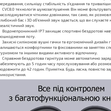
передавання, сильнішу стабільність з'єднання та триваліший
CVC8.0 технологія шумозаглушення: Він може фільтруват
насолоджуватися чіткими дзвінками, так само, як розмовлят
глибокий бас і 3D об'ємний звук здається, що ви слухаєте
реалістичний звук.
Водонепроникний IP7 захищає спортивні бездротові нав
пошкодження поту.
Захисні силіконові вушні гачки та ергономічний дизайн 
залишаються комфортними та фіксованими на заняттях спо
туризмом та іншими видами активного відпочинку.
Справжня бездротова гарнітура може автоматично заряд
забезпечують до 5 годин часу прослуховування або розмо
подовжити до 42 годин. Примітка. Будь ласка, повністю за
використання.