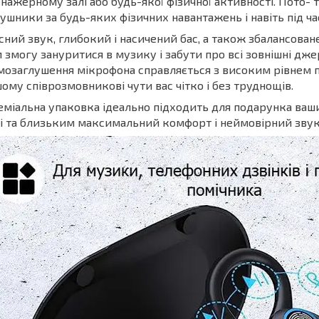
нажерному залі або будь-якої фізичної активності. Пото- т
ушники за будь-яких фізичних навантажень і навіть під ча
сний звук, глибокий і насичений бас, а також збалансован
 змогу зануритися в музику і забути про всі зовнішні дж
озаглушення мікрофона справляється з високим рівнем п
ому співрозмовникові чути вас чітко і без труднощів.
міальна упаковка ідеально підходить для подарунка ваш
і та близьким максимальний комфорт і неймовірний звук