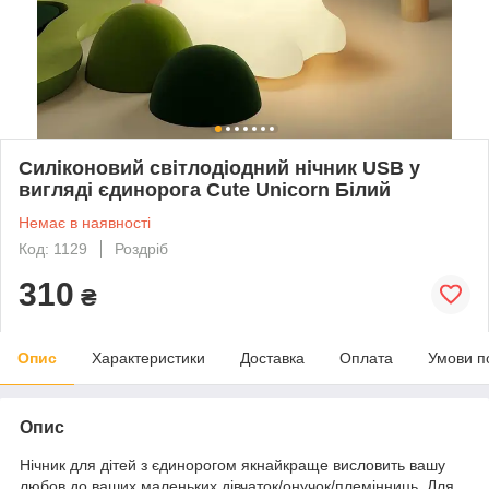
Силіконовий світлодіодний нічник USB у
вигляді єдинорога Cute Unicorn Білий
Немає в наявності
Код: 1129
Роздріб
310
₴
Опис
Характеристики
Доставка
Оплата
Умови п
Опис
Нічник для дітей з єдинорогом якнайкраще висловить вашу
любов до ваших маленьких дівчаток/онучок/племінниць. Для