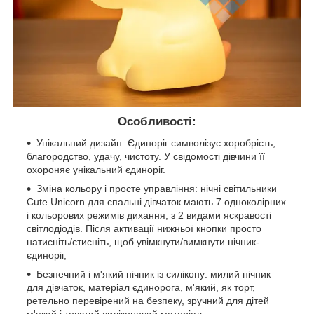
Особливості:
Унікальний дизайн: Єдиноріг символізує хоробрість,
благородство, удачу, чистоту. У свідомості дівчини її
охороняє унікальний єдиноріг.
Зміна кольору і просте управління: нічні світильники
Cute Unicorn для спальні дівчаток мають 7 одноколірних
і кольорових режимів дихання, з 2 видами яскравості
світлодіодів. Після активації нижньої кнопки просто
натисніть/стисніть, щоб увімкнути/вимкнути нічник-
єдиноріг,
Безпечний і м'який нічник із силікону: милий нічник
для дівчаток, матеріал єдинорога, м'який, як торт,
ретельно перевірений на безпеку, зручний для дітей
м'який і товстий силіконовий матеріал.