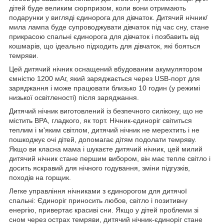
дітей буде великим сюрпризом, коли вони отримають
подарунки у вигляді єдинорога для дівчаток. Дитячий нічник/
мила лампа буде супроводжувати дівчаток під час сну, стане
прикрасою спальні єдинорога для дівчаток і позбавить від
кошмарів, що ідеально підходить для дівчаток, які бояться
темряви.
Цей дитячий нічник оснащений вбудованим акумулятором
ємністю 1200 мАг, який заряджається через USB-порт для
заряджання і може працювати близько 10 годин (у режимі
низької освітленості) після заряджання.
Дитячий нічник виготовлений із безпечного силікону, що не
містить BPA, гладкого, як торт. Нічник-єдиноріг світиться
теплим і м'яким світлом, дитячий нічник не мерехтить і не
пошкоджує очі дітей, допомагає дітям подолати темряву.
Якщо ви класна мама і шукаєте дитячий нічник, цей милий
дитячий нічник стане першим вибором, він має тепле світло і
досить яскравий для нічного годування, зміни підгузків,
походів на горщик.
Легке управління нічниками з єдинорогом для дитячої
спальні: Єдиноріг приносить любов, світло і позитивну
енергію, привертає красиві сни. Якщо у дітей проблеми зі
сном через острах темряви, дитячий нічник-єдиноріг стане