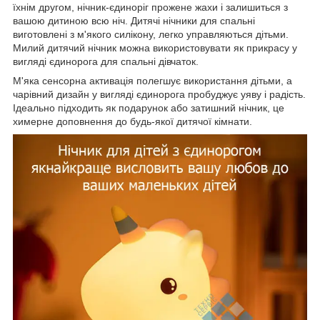
їхнім другом, нічник-єдиноріг прожене жахи і залишиться з
вашою дитиною всю ніч. Дитячі нічники для спальні
виготовлені з м'якого силікону, легко управляються дітьми.
Милий дитячий нічник можна використовувати як прикрасу у
вигляді єдинорога для спальні дівчаток.
М'яка сенсорна активація полегшує використання дітьми, а
чарівний дизайн у вигляді єдинорога пробуджує уяву і радість.
Ідеально підходить як подарунок або затишний нічник, це
химерне доповнення до будь-якої дитячої кімнати.