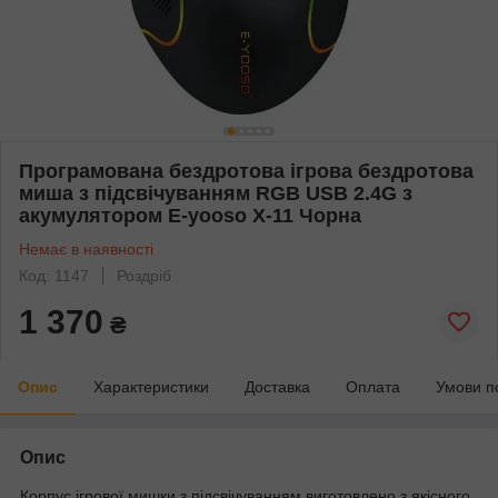
Програмована бездротова ігрова бездротова
миша з підсвічуванням RGB USB 2.4G з
акумулятором E-yooso X-11 Чорна
Немає в наявності
Код: 1147
Роздріб
1 370
₴
Опис
Характеристики
Доставка
Оплата
Умови п
Опис
Корпус ігрової мишки з підсвічуванням виготовлено з якісного