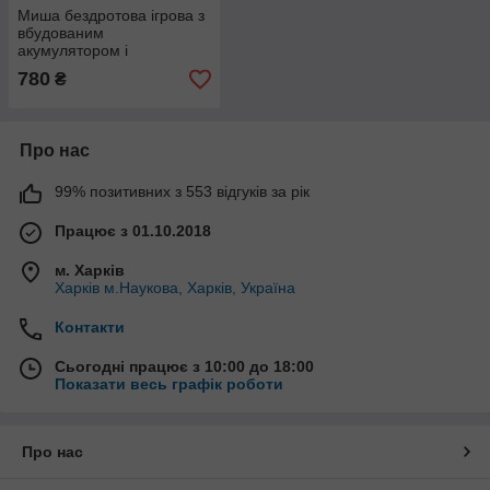
Миша бездротова ігрова з
вбудованим
акумулятором і
підсвічуванням RGB Light
780
₴
2,4G BM600 Чорний
Про нас
99% позитивних з 553 відгуків за рік
Працює з 01.10.2018
м. Харків
Харків м.Наукова, Харків, Україна
Контакти
Сьогодні працює з 10:00 до 18:00
Показати весь графік роботи
Про нас