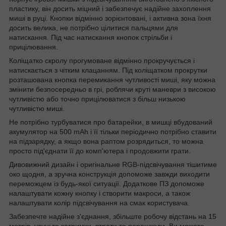
пластику, він досить міцний і забезпечує надійне захоплення
миші в руці. Кнопки відмінно зорієнтовані, і активна зона їхня
досить велика, не потрібно цілитися пальцями для
натискання. Під час натискання кнопок стрільби і
прицілювання.
Коліщатко скролу прогумоване відмінно прокручується і
натискається з чітким клацанням. Під коліщатком прокрутки
розташована кнопка перемикання чутливості миші, яку можна
змінити безпосередньо в грі, роблячи круті маневри з високою
чутливістю або точно прицілюватися з більш низькою
чутливістю миші.
Не потрібно турбуватися про батарейки, в мишці вбудований
акумулятор на 500 mAh і її тільки періодично потрібно ставити
на підзарядку, а якщо вона раптом розрядиться, то можна
просто під'єднати її до комп'ютера і продовжити грати.
Дивовижний дизайн і оригінальне RGB-підсвічування тішитиме
око щодня, а зручна конструкція допоможе завжди виходити
переможцем із будь-якої ситуації. Додаткове ПЗ допоможе
налаштувати кожну кнопку і створити макроси, а також
налаштувати колір підсвічування на смак користувача.
Забезпечте надійне з'єднання, збільште робочу відстань на 15
метрів, усуньте затримки, втрати та перешкоди. Ви можете