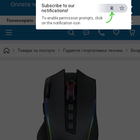
×
Оплата частинами для клієнтів на товари від
Subscribe to our
3000грн
notifications!
To enable permission prompts, click
Техносервіс
ESC
on the notification icon
Товари та послуги
Гаджети і портативна техніка
Безд