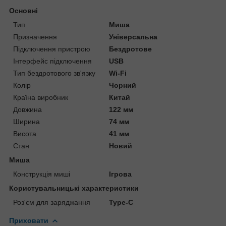
Основні
Тип
Миша
Призначення
Універсальна
Підключення пристрою
Бездротове
Інтерфейс підключення
USB
Тип бездротового зв'язку
Wi-Fi
Колір
Чорний
Країна виробник
Китай
Довжина
122 мм
Ширина
74 мм
Висота
41 мм
Стан
Новий
Миша
Конструкція миші
Ігрова
Користувальницькі характеристики
Роз'єм для заряджання
Type-C
Приховати