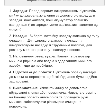
Зарядка
: Перед першим використанням підключіть
мийку до джерела живлення за допомогою входу для
зарядки. Дочекайтеся, поки акумулятор повністю
зарядиться (час зарядки може варіюватися залежно від
моделі).
Насадки
: Виберіть потрібну насадку залежно від типу
очищення. Для широкого діапазону очищення
використовуйте насадку зі струмінним потоком, для
розпилу мийного розчину - насадку з пеною.
Наповнення резервуара
: Наповніть резервуар
мийною рідиною або водою з додаванням мийного
засобу, якщо це необхідно.
Підготовка до роботи
: Підключіть обрану насадку
до мийки та перевірте, щоб всі з'єднання були надійно
зафіксовані.
Використання
: Увімкніть мийку за допомогою
вбудованої кнопки або перемикача. Наведіть струмінь
на бажану область автомобіля та проводьте рухи
мийкою, забезпечуючи рівномірне очищення
поверхонь.