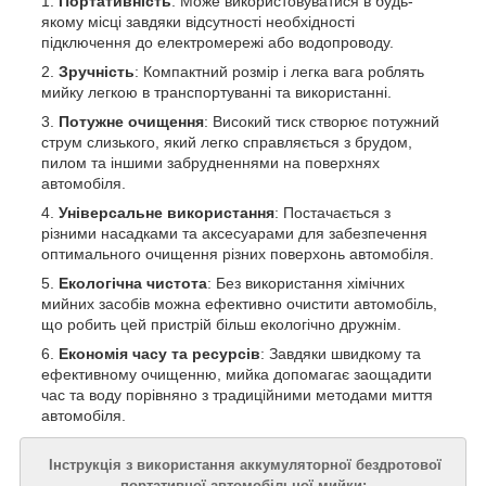
Портативність
: Може використовуватися в будь-
якому місці завдяки відсутності необхідності
підключення до електромережі або водопроводу.
Зручність
: Компактний розмір і легка вага роблять
мийку легкою в транспортуванні та використанні.
Потужне очищення
: Високий тиск створює потужний
струм слизького, який легко справляється з брудом,
пилом та іншими забрудненнями на поверхнях
автомобіля.
Універсальне використання
: Постачається з
різними насадками та аксесуарами для забезпечення
оптимального очищення різних поверхонь автомобіля.
Екологічна чистота
: Без використання хімічних
мийних засобів можна ефективно очистити автомобіль,
що робить цей пристрій більш екологічно дружнім.
Економія часу та ресурсів
: Завдяки швидкому та
ефективному очищенню, мийка допомагає заощадити
час та воду порівняно з традиційними методами миття
автомобіля.
Інструкція з використання аккумуляторної бездротової
портативної автомобільної мийки: