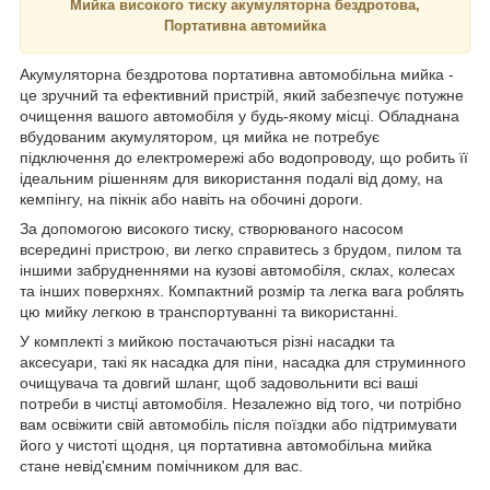
Мийка високого тиску акумуляторна бездротова,
Портативна автомийка
Акумуляторна бездротова портативна автомобільна мийка -
це зручний та ефективний пристрій, який забезпечує потужне
очищення вашого автомобіля у будь-якому місці. Обладнана
вбудованим акумулятором, ця мийка не потребує
підключення до електромережі або водопроводу, що робить її
ідеальним рішенням для використання подалі від дому, на
кемпінгу, на пікнік або навіть на обочині дороги.
За допомогою високого тиску, створюваного насосом
всередині пристрою, ви легко справитесь з брудом, пилом та
іншими забрудненнями на кузові автомобіля, склах, колесах
та інших поверхнях. Компактний розмір та легка вага роблять
цю мийку легкою в транспортуванні та використанні.
У комплекті з мийкою постачаються різні насадки та
аксесуари, такі як насадка для піни, насадка для струминного
очищувача та довгий шланг, щоб задовольнити всі ваші
потреби в чистці автомобіля. Незалежно від того, чи потрібно
вам освіжити свій автомобіль після поїздки або підтримувати
його у чистоті щодня, ця портативна автомобільна мийка
стане невід'ємним помічником для вас.