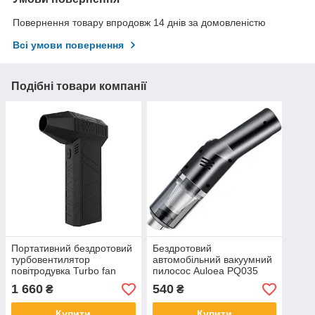
Повернення товару впродовж 14 днів за домовленістю
Всі умови повернення
Подібні товари компанії
Портативний бездротовий
Бездротовий
турбовентилятор
автомобільний вакуумний
повітродувка Turbo fan
пилосос Auloea PQ035
Super 52 м/сек 8000mah
Чорний
1 660
540
₴
₴
Чорний
Купити
Купити