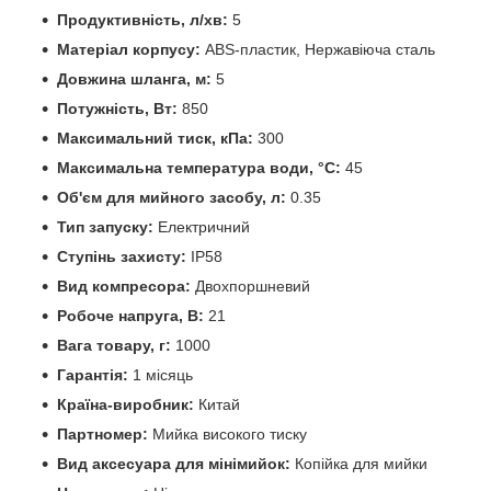
Продуктивність, л/хв:
5
Матеріал корпусу:
ABS-пластик, Нержавіюча сталь
Довжина шланга, м:
5
Потужність, Вт:
850
Максимальний тиск, кПа:
300
Максимальна температура води, °C:
45
Об'єм для мийного засобу, л:
0.35
Тип запуску:
Електричний
Ступінь захисту:
IP58
Вид компресора:
Двохпоршневий
Робоче напруга, В:
21
Вага товару, г:
1000
Гарантія:
1 місяць
Країна-виробник:
Китай
Партномер:
Мийка високого тиску
Вид аксесуара для мінімийок:
Копійка для мийки