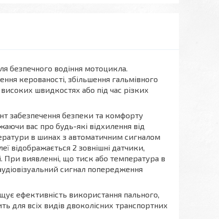
я безпечного водіння мотоцикла.
ння керованості, збільшення гальмівного
 високих швидкостях або під час різких
нт забезпечення безпеки та комфорту
жаючи вас про будь-які відхилення від
ератури в шинах з автоматичним сигналом
еї відображається 2 зовнішні датчики,
 При виявленні, що тиск або температура в
 аудіовізуальний сигнал попередження
ищує ефективність використання пального,
ть для всіх видів двоколісних транспортних