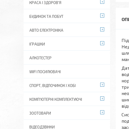
КРАСА І ЗДОРОВ'Я
БУДИНОК ТА ПОБУТ
АВТО ЕЛЕКТРОНІКА
Під
ІГРАШКИ
Нед
шля
АЛКОТЕСТЕР
ман
Дат
WIFI ПОСИЛЮВАЧІ
вод
нор
СПОРТ, ВІДПОЧИНОК І ХОБІ
три
нео
шин
КОМП'ЮТЕРНІ КОМПЛЕКТУЮЧІ
від
ЗООТОВАРИ
Сис
под
зас
ВІДЕОДЗВІНКИ