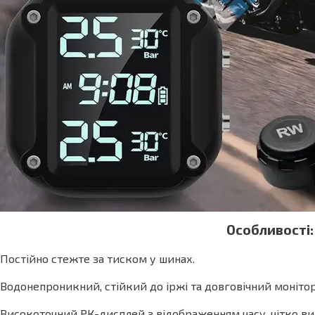
Особливості:
Постійно стежте за тиском у шинах.
Водонепроникний, стійкий до іржі та довговічний монітор 
Високоточний РК-дисплей з відображенням часу, чітко ви