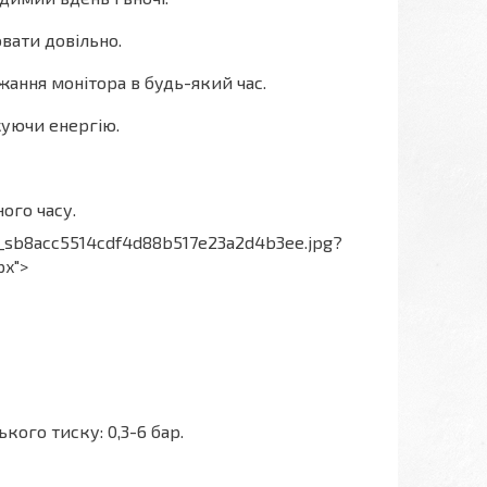
вати довільно.
ання монітора в будь-який час.
жуючи енергію.
ого часу.
8_sb8acc5514cdf4d88b517e23a2d4b3ee.jpg?
px">
кого тиску: 0,3-6 бар.