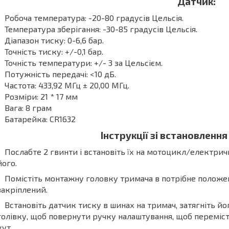
Датчик:
Робоча температура: -20-80 градусів Цельсія.
Температура зберігання: -30-85 градусів Цельсія.
Діапазон тиску: 0-6,6 бар.
Точність тиску: +/-0,1 бар.
Точність температури: +/- 3 за Цельсієм.
Потужність передачі: <10 дБ.
Частота: 433,92 МГц ± 20,00 МГц.
Розміри: 21 * 17 мм
Вага: 8 грам
Батарейка: CR1632
Інструкції зі встановленн
Послабте 2 гвинти і встановіть їх на мотоцикл/електрич
його.
Помістіть монтажну головку тримача в потрібне положен
закріплений.
Встановіть датчик тиску в шинах на тримач, затягніть й
голівку, щоб повернути ручку налаштування, щоб переміст
кут.