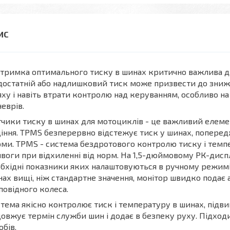
тримка оптимального тиску в шинах критично важлива дл
остатній або надлишковий тиск може призвести до зниже
ху і навіть втрати контролю над керуванням, особливо на
еврів.
чики тиску в шинах для мотоциклів - це важливий елеме
іння. TPMS безперервно відстежує тиск у шинах, поперед
ми. TPMS - система бездротового контролю тиску і темп
воги при відхиленні від норм. На 1,5-дюймовому РК-диспл
бхідні показники яких налаштовуються в ручному режимі.
ах вищі, ніж стандартне значення, монітор швидко подає
повідного колеса.
тема якісно контролює тиск і температуру в шинах, підв
овжує термін служби шин і додає в безпеку руху. Підходи
обів.