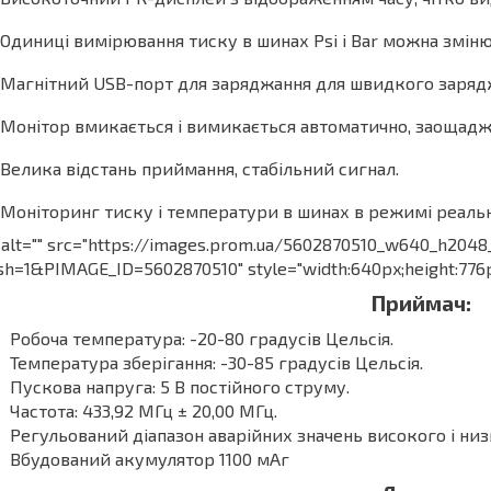
Одиниці вимірювання тиску в шинах Psi і Bar можна зміню
Магнітний USB-порт для заряджання для швидкого зарядж
Монітор вмикається і вимикається автоматично, заощад
Велика відстань приймання, стабільний сигнал.
Моніторинг тиску і температури в шинах в режимі реальн
alt="" src="https://images.prom.ua/5602870510_w640_h204
sh=1&PIMAGE_ID=5602870510" style="width:640px;height:776
Приймач:
Робоча температура: -20-80 градусів Цельсія.
Температура зберігання: -30-85 градусів Цельсія.
Пускова напруга: 5 В постійного струму.
Частота: 433,92 МГц ± 20,00 МГц.
Регульований діапазон аварійних значень високого і низь
Вбудований акумулятор 1100 мАг