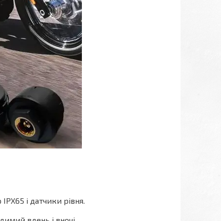
IPX65 і датчики рівня.
димий вдень і вночі.