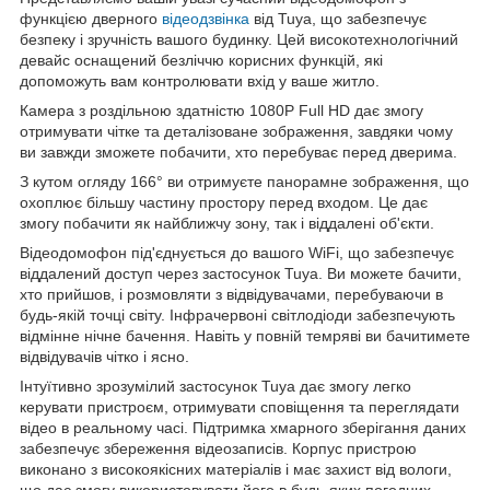
функцією дверного
відеодзвінка
від Tuya, що забезпечує
безпеку і зручність вашого будинку. Цей високотехнологічний
девайс оснащений безліччю корисних функцій, які
допоможуть вам контролювати вхід у ваше житло.
Камера з роздільною здатністю 1080P Full HD дає змогу
отримувати чітке та деталізоване зображення, завдяки чому
ви завжди зможете побачити, хто перебуває перед дверима.
З кутом огляду 166° ви отримуєте панорамне зображення, що
охоплює більшу частину простору перед входом. Це дає
змогу побачити як найближчу зону, так і віддалені об'єкти.
Відеодомофон під'єднується до вашого WiFi, що забезпечує
віддалений доступ через застосунок Tuya. Ви можете бачити,
хто прийшов, і розмовляти з відвідувачами, перебуваючи в
будь-якій точці світу. Інфрачервоні світлодіоди забезпечують
відмінне нічне бачення. Навіть у повній темряві ви бачитимете
відвідувачів чітко і ясно.
Інтуїтивно зрозумілий застосунок Tuya дає змогу легко
керувати пристроєм, отримувати сповіщення та переглядати
відео в реальному часі. Підтримка хмарного зберігання даних
забезпечує збереження відеозаписів. Корпус пристрою
виконано з високоякісних матеріалів і має захист від вологи,
що дає змогу використовувати його в будь-яких погодних