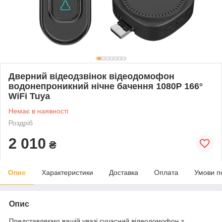
Дверний відеодзвінок відеодомофон
водонепроникний нічне бачення 1080P 166°
WiFi Tuya
Немає в наявності
Роздріб
2 010
₴
Опис
Характеристики
Доставка
Оплата
Умови п
Опис
Представляємо вашій увазі сучасний відеодомофон з