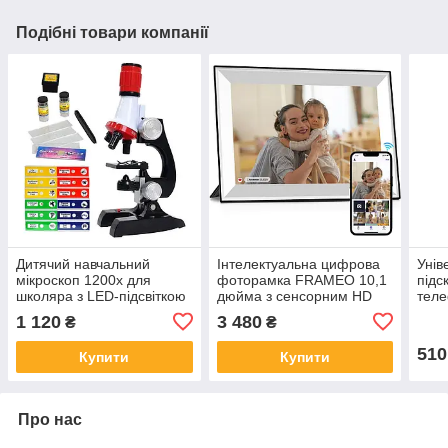
Подібні товари компанії
Дитячий навчальний
Інтелектуальна цифрова
Унів
мікроскоп 1200x для
фоторамка FRAMEO 10,1
підс
школяра з LED-підсвіткою
дюйма з сенсорним HD
теле
та набором із 12 зразків
дисплеєм та вбудованою
вело
1 120
3 480
₴
₴
пам’яттю 32 Гб
1 Чо
510
Купити
Купити
Про нас