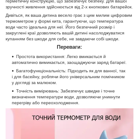
герметичну конструкцію, що забезпечує безпеку. Для вашої
зручності живлення здійснюється від 2-х кнопкових батарейок.
Дивіться, як ваша дитина весело грає з цим милим цифровим
термометром у формі кита, гарантуючи, що температура
води часто ідеальна для неї. Його безпечний розмір і
закруглені краї дозволяють вашій дитині насолоджуватися
купанням без шкоди для себе, не завдаючи собі шкоди.
Переваги:
Простота використання: Легко вмикається й
автоматично вимикається, заощаджуючи заряд батареї.
Багатофункціональність: Підходить як для ванної, так
і для басейну, роблячи його універсальним помічником
у догляді за малюком.
Точність вимірювань: Забезпечує швидке і точне
визначення температури води, дозволяючи уникнути
перегріву або переохолодження.