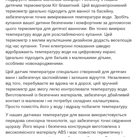
дитячим термометром Кіт блакитний. Цей водонепроникний
термометр ідеально підходить для ванної та басейну,
забезпечуючи точне вимірювання температури води. Зробіть
купання вашої дитини безпечним і комфортним за допомогою
цього термометра для дитячої ванночки. Він точно вимірює
температуру води для розслабляючого купання. Цей
термометр з милим мультяшним дизайном додасть веселощів
під час купання. Точні електронні показання швидко
відображають температуру води на цифровому екрані.
Ідеально підходить для батьків з маленькими дітьми,
особливо новонародженими.
Цей датчик температури спеціально створений для дитячих
ванн і забезпечує заспокійливе і затишне відчуття. Незалежно
від того, перебуваєте ви вдома чи в дорозі, цей зручний
термометр дає змогу легко контролювати температуру води.
Виготовлений із безпечних матеріалів, забезпечує дбайливий
контакт із малюком і не потребує складних налаштувань.
Просто помістіть його у воду і відразу побачите температуру.
У наших датчиках температури для ванни використовується
передова сенсорна технологія, що забезпечує точні свідчення
щоразу. Його міцна і безпечна конструкція виготовлена з
високоякісного матеріалу ABS і має повністю герметичну і