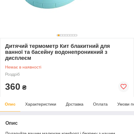
Дитячий термометр Кит блакитний для
ванної та басейну водонепроникний з
дисплеєм
Немає в наявності
Роздріб
360
₴
Опис
Характеристики
Доставка
Оплата
Умови п
Опис
Подаруйте вашим малюкам комфорт і безпеку з нашим