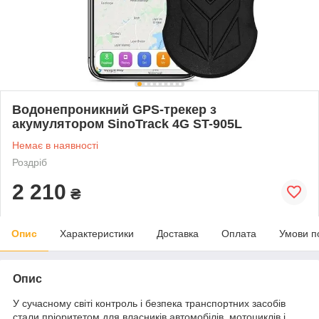
Водонепроникний GPS-трекер з
акумулятором SinoTrack 4G ST-905L
Немає в наявності
Роздріб
2 210
₴
Опис
Характеристики
Доставка
Оплата
Умови п
Опис
У сучасному світі контроль і безпека транспортних засобів
стали пріоритетом для власників автомобілів, мотоциклів і