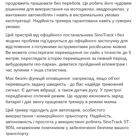
продовжить працювати без перебоїв. Це робить його чудовим
рішенням для використання на мотоциклах, квадроциклах, у
вантажних автомобілях і навіть в екстремальних умовах
експлуатації. Надійність трекера гарантована навіть у суворих
умовах.
Цей пристрій від офіційного постачальника SinoTrack і без
жодних проблем під'єднується до офіційного застосунку для
відстеження з потужними інструментами російською мовою.
Ви можете спостерігати переміщення он-лайн з точністю до 5
метрів, переглядати історію переміщення за певний період,
вибудовувати гео-паркан, дивитися пройдений кілометраж і
час зупинки + інша статистика.
Має безліч функцій оповіщення: наприклад, якщо об'єкт
перевищить задану швидкість - до Вас надійде тривожний
сигнал. Є датчик вібрації, а також датчик руху. У пристрої
передбачено сплячий режим. Це чудово економить заряд
батареї і дає змогу працювати трекеру в режимі маяка.
Цей трекер підходить для автопарків, особистого
використання і комерційного транспорту. Надійність,
автономність і простота у використанні роблять SinoTrack ST-
905L незамінним помічником у забезпеченні безпеки вашого
транспорту.