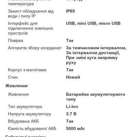
температура
Захист обладнання від
IP65
води і пилу IP
Інтерфейс для
USB, mini USB, micro USB
підключення зовнішніх
пристроїв
Повірка
Так
Алгоритм збору координат
За тимчасовим інтервалом,
За інтервалом дистанції,
При зміні кута напрямку
руху
Корпус з магнітами
Так
Стан
Новий
Живлення
Живлення
Батарейки акумуляторного
типу
Тип акумулятора
Li-Ion
Напруга акумулятору
3.7 В
Вбудована АКБ
Так
Ємність вбудованої АКБ
5000 мАг
Габаритні розміри