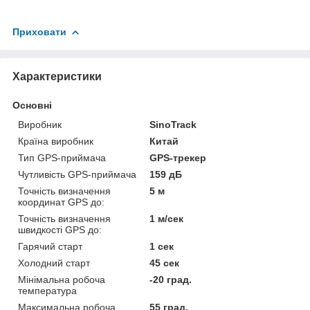
Приховати
Характеристики
Основні
Виробник
SinoTrack
Країна виробник
Китай
Тип GPS-приймача
GPS-трекер
Чутливість GPS-приймача
159 дБ
Точність визначення
5 м
координат GPS до:
Точність визначення
1 м/сек
швидкості GPS до:
Гарячий старт
1 сек
Холодний старт
45 сек
Мінімальна робоча
-20 град.
температура
Максимальна робоча
55 град.