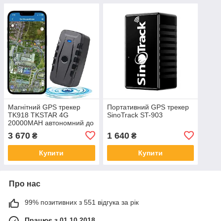
Магнітний GPS трекер
Портативний GPS трекер
TK918 TKSTAR 4G
SinoTrack ST-903
20000MAH автономний до
240 днів водонепроникний
3 670
1 640
₴
₴
для автомобіля і вантажів
Купити
Купити
Про нас
99% позитивних з 551 відгука за рік
Працює з 01.10.2018