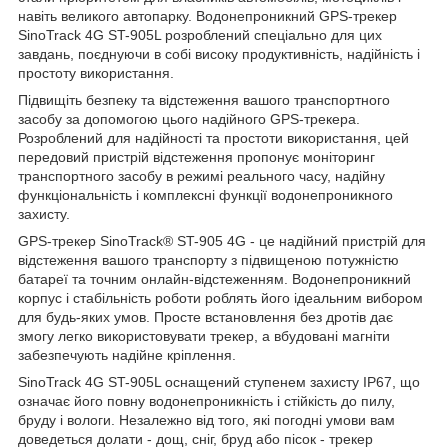
навіть великого автопарку. Водонепроникний GPS-трекер
SinoTrack 4G ST-905L розроблений спеціально для цих
завдань, поєднуючи в собі високу продуктивність, надійність і
простоту використання.
Підвищіть безпеку та відстеження вашого транспортного
засобу за допомогою цього надійного GPS-трекера.
Розроблений для надійності та простоти використання, цей
передовий пристрій відстеження пропонує моніторинг
транспортного засобу в режимі реального часу, надійну
функціональність і комплексні функції водонепроникного
захисту.
GPS-трекер SinoTrack® ST-905 4G - це надійний пристрій для
відстеження вашого транспорту з підвищеною потужністю
батареї та точним онлайн-відстеженням. Водонепроникний
корпус і стабільність роботи роблять його ідеальним вибором
для будь-яких умов. Просте встановлення без дротів дає
змогу легко використовувати трекер, а вбудовані магніти
забезпечують надійне кріплення.
SinoTrack 4G ST-905L оснащений ступенем захисту IP67, що
означає його повну водонепроникність і стійкість до пилу,
бруду і вологи. Незалежно від того, які погодні умови вам
доведеться долати - дощ, сніг, бруд або пісок - трекер