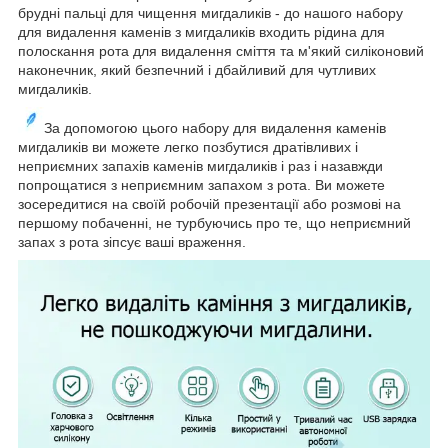
брудні пальці для чищення мигдаликів - до нашого набору
для видалення каменів з мигдаликів входить рідина для
полоскання рота для видалення сміття та м'який силіконовий
наконечник, який безпечний і дбайливий для чутливих
мигдаликів.
За допомогою цього набору для видалення каменів
мигдаликів ви можете легко позбутися дратівливих і
неприємних запахів каменів мигдаликів і раз і назавжди
попрощатися з неприємним запахом з рота. Ви можете
зосередитися на своїй робочій презентації або розмові на
першому побаченні, не турбуючись про те, що неприємний
запах з рота зіпсує ваші враження.