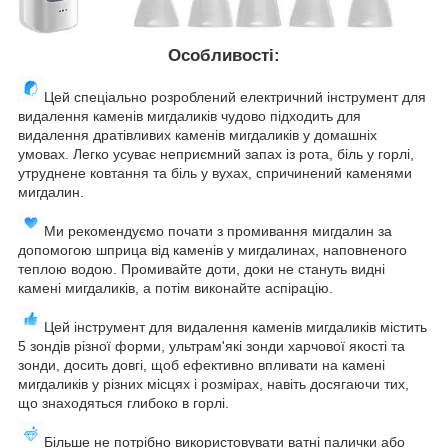
Особливості:
Цей спеціально розроблений електричний інструмент для
видалення каменів мигдаликів чудово підходить для
видалення дратівливих каменів мигдаликів у домашніх
умовах. Легко усуває неприємний запах із рота, біль у горлі,
утруднене ковтання та біль у вухах, спричинений каменями
мигдалин.
Ми рекомендуємо почати з промивання мигдалин за
допомогою шприца від каменів у мигдалинах, наповненого
теплою водою. Промивайте доти, доки не стануть видні
камені мигдаликів, а потім виконайте аспірацію.
Цей інструмент для видалення каменів мигдаликів містить
5 зондів різної форми, ультрам'які зонди харчової якості та
зонди, досить довгі, щоб ефективно впливати на камені
мигдаликів у різних місцях і розмірах, навіть досягаючи тих,
що знаходяться глибоко в горлі.
Більше не потрібно використовувати ватні палички або