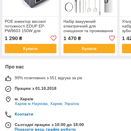
POE інжектор високої
Набір вакуумний
Ульт
потужності EDUP EP-
електричний для
набі
PW9603 150W для
очищення та промивання
зубн
StarLink Gen 2
мигдалин
у до
1 290
1 470
1 4
₴
₴
Купити
Купити
Про нас
99% позитивних з 551 відгука за рік
Працює з 01.10.2018
м. Харків
Харків м.Наукова, Харків, Україна
Контакти
Сьогодні працює з 10:00 до 18:00
Показати весь графік роботи