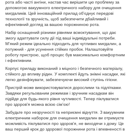
рота або часті ангіни, настав час вирішити цю проблему за
допомогою вакуумного електричного набору для очищення
мигдаликів. Цей інноваційний прилад об'єднує передові
технології та зручність, щоб забезпечити дбайливий і
ефективний догляд за вашою порожниною рота.
Набір оснащений різними рівнями всмоктування, що дає
змогу адаптувати силу дії під ваші індивідуальні потреби.
М'який режим ідеально підходить для чутливих мигдалин, а
потужний - для усунення стійких пробок. Налаштовуйте
роботу пристрою, щоб процес був максимально комфортним
і ефективним.
Корпус приладу виконаний з міцного і безпечного матеріалу,
стійкого до впливу рідин. У комплекті йдуть знімні насадки, які
легко дезінфікувати, забезпечуючи високий ступінь гігієни.
Пристрій може використовуватися дорослими та підлітками.
Завдяки регульованим режимам і зручним насадкам він
підійде для будь-якого рівня чутливості. Тепер піклуватися
про здоров'я можна всією сім'єю!
Забудьте про незручності та неприємні відчуття. З вакуумним
електричним набором для очищення мигдалин ви отримуєте
можливість піклуватися про здоров'я, не виходячи з дому. Це
ваш перший крок до здорової порожнини рота і впевненості в