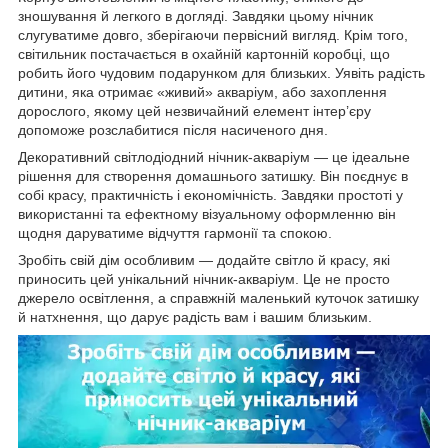
зношування й легкого в догляді. Завдяки цьому нічник
слугуватиме довго, зберігаючи первісний вигляд. Крім того,
світильник постачається в охайній картонній коробці, що
робить його чудовим подарунком для близьких. Уявіть радість
дитини, яка отримає «живий» акваріум, або захоплення
дорослого, якому цей незвичайний елемент інтер’єру
допоможе розслабитися після насиченого дня.
Декоративний світлодіодний нічник-акваріум — це ідеальне
рішення для створення домашнього затишку. Він поєднує в
собі красу, практичність і економічність. Завдяки простоті у
використанні та ефектному візуальному оформленню він
щодня даруватиме відчуття гармонії та спокою.
Зробіть свій дім особливим — додайте світло й красу, які
приносить цей унікальний нічник-акваріум. Це не просто
джерело освітлення, а справжній маленький куточок затишку
й натхнення, що дарує радість вам і вашим близьким.