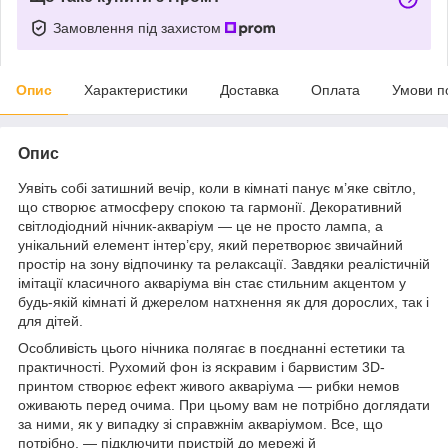
Замовлення під захистом
Опис
Характеристики
Доставка
Оплата
Умови п
Опис
Уявіть собі затишний вечір, коли в кімнаті панує м’яке світло,
що створює атмосферу спокою та гармонії. Декоративний
світлодіодний нічник-акваріум — це не просто лампа, а
унікальний елемент інтер’єру, який перетворює звичайний
простір на зону відпочинку та релаксації. Завдяки реалістичній
імітації класичного акваріума він стає стильним акцентом у
будь-якій кімнаті й джерелом натхнення як для дорослих, так і
для дітей.
Особливість цього нічника полягає в поєднанні естетики та
практичності. Рухомий фон із яскравим і барвистим 3D-
принтом створює ефект живого акваріума — рибки немов
оживають перед очима. При цьому вам не потрібно доглядати
за ними, як у випадку зі справжнім акваріумом. Все, що
потрібно, — підключити пристрій до мережі й