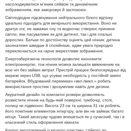
насолоджуватися м’яким сяйвом та динамічним
зображенням, яке заворожує й заспокоює.
Світлодіодне підсвічування нейтрального білого відтінку
ідеально підходить для вечірнього використання. Воно не
дратує очі, не заважає сну та водночас створює приємне
світло, яке пасуватиме як для дитячої, так і для спальні
дорослих. Батьки по достоїнству оцінять цей нічник: дитина
засинатиме швидше й спокійніше, адже увага природно
переключається на гарне мерехтливе зображення.
Енергозберігаюча технологія дозволяє економити
електроенергію, тож нічник можна залишати ввімкненим на
всю ніч без зайвих витрат. Пристрій працює безпосередньо від
мережі через USB, що усуває необхідність у постійній заміні
батарейок. Вбудований перемикач «вкл./викл.» робить
використання простим і зрозумілим навіть для дитини.
Акуратний дизайн та компактні розміри дозволяють
розмістити нічник на будь-якій поверхні: тумбочці, столі,
полиці чи підвіконні. Висота 23 см та ширина 31 см роблять
його помітним елементом інтер’єру, але він не займає багато
місця. Такий аксесуар чудово впишеться як у сучасний, так і в
класичний стиль оформлення кімнати.
Корпус виготовлений із міцного пластику, стійкого до