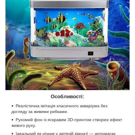
Особливості:
Реалістична імітація класичного акваріума без
догляду за живими рибками.
Рухомий фон із яскравим 3D-принтом створює ефект
живого руху.
Ідеальний як нічник у дитячій кімнаті — допомагає