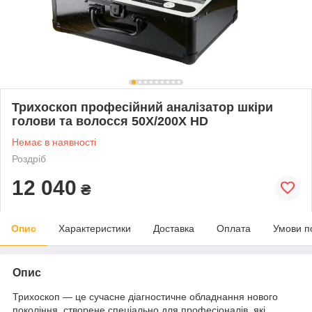
Трихоскоп професійний аналізатор шкіри
голови та волосся 50X/200X HD
Немає в наявності
Роздріб
12 040
₴
Опис
Характеристики
Доставка
Оплата
Умови п
Опис
Трихоскоп — це сучасне діагностичне обладнання нового
покоління, створене спеціально для професіоналів, які