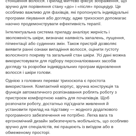
стоншення волосся. Прилад миттєво фіксує зображення, що
зручно для порівняння стану «до» і «після» процедур. Це
особливо важливо для фахівців, які пропонують індивідуальні
програми лікування або догляду, адже трихоскоп допомагає
наочно продемонструвати ефективність терапії.
Інтелектуальна система приладу аналізує жирність і
зволоженість шкіри, визначає наявність запалень, лущення,
пігментації або судинних змін. Також пристрій дозволяє
виявити ранні ознаки випадіння волосся, оцінити густоту
волосяного покриву та загальний стан шкіри. Усі дані можна
використовувати для підбору персоналізованих засобів
догляду та розробки індивідуальних програм відновлення
волосся і шкіри голови.
Однією з головних переваг трихоскопа є простота
використання. Компактний корпус, зручна конструкція та
функція автоматичного розпізнавання роблять роботу з
пристроєм комфортною навіть для початківців. Щоб
розпочати роботу, достатньо під’єднати живлення й
установити прилад на підставку — жодного додаткового
програмного забезпечення не потрібно. Легка вага та
ергономічний дизайн забезпечують мобільність, що особливо
зручно для спеціалістів, які працюють із виїздом або в
обмеженому просторі.