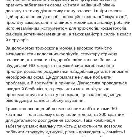
прагнуть забезпечити своїм клієнтам найвищий рівень
догляду та точну діагностику стану волосся і шкіри голови.
Цей прилад поєднує в собі інноваційні технології візуалізації,
простоту використання та широкі можливості аналізу, роблячи
його незамінним інструментом для трихологів, косметологів,
фахівців естетичної медицини, а також майстрів салонів краси
й перукарів.
За допомогою трихоскопа можна з високою точністю
визначити стан волосяних фолікулів, структуру стрижня
волосини, а також тип і здоров’я шкіри голови. Завдяки
вбудованій HD-камері та потужній системі збільшення
пристрій дозволяє роздивитися найдрібніші деталі, непомітні
неозброєним оком. Це допомагає не лише побачити
проблему, а й зрозуміти її причину. Діагностика проводиться
швидко й безболісно, а результати можна візуально
продемонструвати клієнту на екрані, що значно підвищує
рівень довіри та якості обслуговування.
Трихоскоп оснащений двома змінними об’єктивами: 50-
кратним — для аналізу стану шкіри голови, та 200-кратним —
для детального дослідження волосся. Така комбінація
забезпечує максимальну точність діагностики та дозволяє
побачити структуру кутикули, рівень пошкоджень, ламкість і