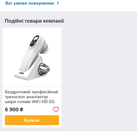
Всі умови повернення
Подібні товари компанії
Бездротовий професійний
трихоскоп аналізатор
шкіри голови WiFi HD 5G
50X/200X Meiboyi M13
6 900
₴
Білий
Купити