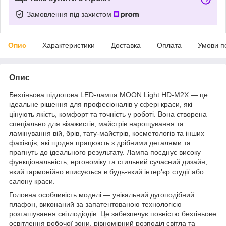
Замовлення під захистом
Опис
Характеристики
Доставка
Оплата
Умови п
Опис
Безтіньова підлогова LED‑лампа MOON Light HD‑M2X — це
ідеальне рішення для професіоналів у сфері краси, які
цінують якість, комфорт та точність у роботі. Вона створена
спеціально для візажистів, майстрів нарощування та
ламінування вій, брів, тату‑майстрів, косметологів та інших
фахівців, які щодня працюють з дрібними деталями та
прагнуть до ідеального результату. Лампа поєднує високу
функціональність, ергономіку та стильний сучасний дизайн,
який гармонійно вписується в будь-який інтер’єр студії або
салону краси.
Головна особливість моделі — унікальний дугоподібний
плафон, виконаний за запатентованою технологією
розташування світлодіодів. Це забезпечує повністю безтіньове
освітлення робочої зони, рівномірний розподіл світла та