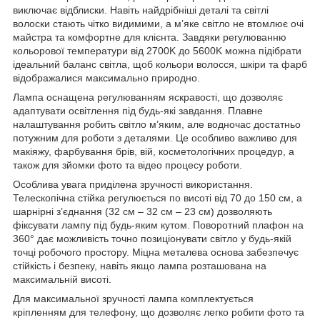
виключає відблиски. Навіть найдрібніші деталі та світлі
волоски стають чітко видимими, а м’яке світло не втомлює очі
майстра та комфортне для клієнта. Завдяки регулюванню
кольорової температури від 2700K до 5600K можна підібрати
ідеальний баланс світла, щоб кольори волосся, шкіри та фарб
відображалися максимально природно.
Лампа оснащена регулюванням яскравості, що дозволяє
адаптувати освітлення під будь‑які завдання. Плавне
налаштування робить світло м’яким, але водночас достатньо
потужним для роботи з деталями. Це особливо важливо для
макіяжу, фарбування брів, вій, косметологічних процедур, а
також для зйомки фото та відео процесу роботи.
Особлива увага приділена зручності використання.
Телескопічна стійка регулюється по висоті від 70 до 150 см, а
шарнірні з’єднання (32 см – 32 см – 23 см) дозволяють
фіксувати лампу під будь‑яким кутом. Поворотний плафон на
360° дає можливість точно позиціонувати світло у будь‑якій
точці робочого простору. Міцна металева основа забезпечує
стійкість і безпеку, навіть якщо лампа розташована на
максимальній висоті.
Для максимальної зручності лампа комплектується
кріпленням для телефону, що дозволяє легко робити фото та