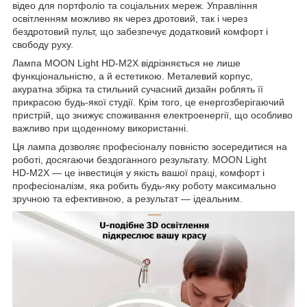
відео для портфоліо та соціальних мереж. Управління
освітленням можливо як через дротовий, так і через
бездротовий пульт, що забезпечує додатковий комфорт і
свободу руху.
Лампа MOON Light HD‑M2X відрізняється не лише
функціональністю, а й естетикою. Металевий корпус,
акуратна збірка та стильний сучасний дизайн роблять її
прикрасою будь‑якої студії. Крім того, це енергозберігаючий
пристрій, що знижує споживання електроенергії, що особливо
важливо при щоденному використанні.
Ця лампа дозволяє професіоналу повністю зосередитися на
роботі, досягаючи бездоганного результату. MOON Light
HD‑M2X — це інвестиція у якість вашої праці, комфорт і
професіоналізм, яка робить будь‑яку роботу максимально
зручною та ефективною, а результат — ідеальним.