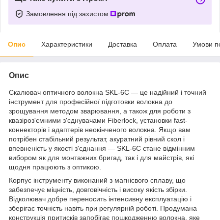
Замовлення під захистом
Опис
Характеристики
Доставка
Оплата
Умови п
Опис
Скалювач оптичного волокна SKL-6C — це надійний і точний
інструмент для професійної підготовки волокна до
зрощування методом зварювання, а також для роботи з
квазіроз'ємними з'єднувачами Fiberlock, установки fast-
коннекторів і адаптерів неокінченого волокна. Якщо вам
потрібен стабільний результат, акуратний рівний скол і
впевненість у якості з'єднання — SKL-6C стане відмінним
вибором як для монтажних бригад, так і для майстрів, які
щодня працюють з оптикою.
Корпус інструменту виконаний з магнієвого сплаву, що
забезпечує міцність, довговічність і високу якість збірки.
Відколювач добре переносить інтенсивну експлуатацію і
зберігає точність навіть при регулярній роботі. Продумана
конструкція притисків запобігає пошкодженню волокна, яке