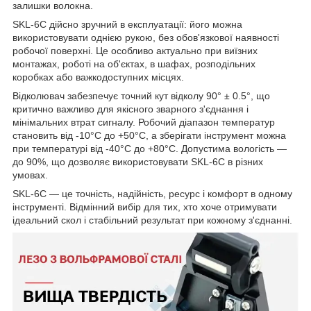
залишки волокна.
SKL-6C дійсно зручний в експлуатації: його можна
використовувати однією рукою, без обов'язкової наявності
робочої поверхні. Це особливо актуально при виїзних
монтажах, роботі на об'єктах, в шафах, розподільних
коробках або важкодоступних місцях.
Відколювач забезпечує точний кут відколу 90° ± 0.5°, що
критично важливо для якісного зварного з'єднання і
мінімальних втрат сигналу. Робочий діапазон температур
становить від -10°C до +50°C, а зберігати інструмент можна
при температурі від -40°C до +80°C. Допустима вологість —
до 90%, що дозволяє використовувати SKL-6C в різних
умовах.
SKL-6C — це точність, надійність, ресурс і комфорт в одному
інструменті. Відмінний вибір для тих, хто хоче отримувати
ідеальний скол і стабільний результат при кожному з'єднанні.