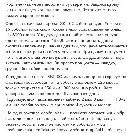
іноді виникає через зворотний рух каретки. Завдяки цьому
волокно фіксується надійно і акуратно, без зайвого тиску і
ризику мікропошкоджень.
Однією з ключових переваг SKL-6C є його ресурс. Лезо має
16 робочих точок сколу, кожна з яких розрахована на більш
ніж 3000 сколів. У підсумку загальний мінімальний ресурс
одного ножа становить 48 000 сколів, що робить даний
сколювач вигідним рішенням для тих, хто цінує економічність і
мінімальні витрати на обслуговування. При цьому інструмент
не вимагає складного юстування леза, що додатково знижує
витрати і економить час. Ви просто працюєте — швидко,
зручно і без зайвих налаштувань.
Укладання волокна в SKL-6C максимально просте і зрозуміле.
Скалювач розрахований на роботу з волокном 125 мкм, а
також з покриттями 250 мкм і 900 мкм, що робить його
універсальним рішенням для більшості завдань.
Підтримуються також варіанти кабелю 2 мм, 3 мм і FTTH 3×2
мм, що особливо зручно при монтажі сучасних мереж.
Ще одна важлива особливість — повністю автоматичний збір
осколків волокна в спеціальний контейнер. Це підвищує
безпеку роботи, зберігає чистоту на робочому місці і
позбавляє від необхідності вручну збирати дрібні і небезпечні