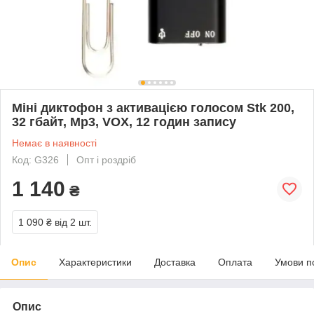
Міні диктофон з активацією голосом Stk 200,
32 гбайт, Mp3, VOX, 12 годин запису
Немає в наявності
Код: G326
Опт і роздріб
1 140
₴
1 090 ₴
від 2 шт.
Опис
Характеристики
Доставка
Оплата
Умови п
Опис