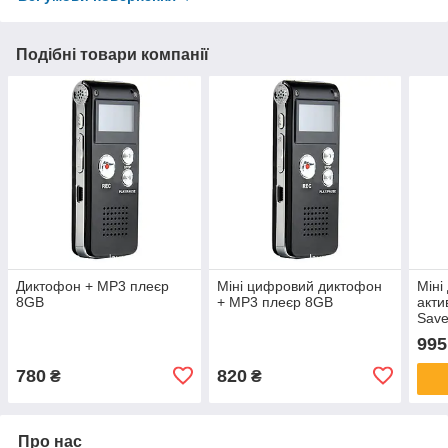
Подібні товари компанії
Диктофон + MP3 плеєр
Міні цифровий диктофон
Міні
8GB
+ MP3 плеєр 8GB
акти
Save
VOX,
995
780
820
₴
₴
Про нас