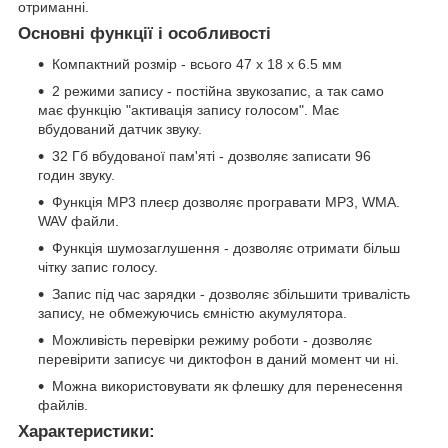
отриманні.
Основні функції і особливості
Компактний розмір - всього 47 x 18 x 6.5 мм
2 режими запису - постійна звукозапис, а так само
має функцію "активація запису голосом". Має
вбудований датчик звуку.
32 Гб вбудованої пам'яті - дозволяє записати 96
годин звуку.
Функція MP3 плеєр дозволяє програвати MP3, WMA.
WAV файли.
Функція шумозаглушення - дозволяє отримати більш
чітку запис голосу.
Запис під час зарядки - дозволяє збільшити тривалість
запису, не обмежуючись ємністю акумулятора.
Можливість перевірки режиму роботи - дозволяє
перевірити записує чи диктофон в даний момент чи ні.
Можна використовувати як флешку для перенесення
файлів.
Характеристики: