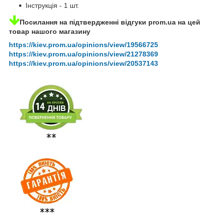
Інструкція - 1 шт.
Посилання на підтвердженні відгуки prom.ua на цей
товар нашого магазину
https://kiev.prom.ua/opinions/view/19566725
https://kiev.prom.ua/opinions/view/21278369
https://kiev.prom.ua/opinions/view/20537143