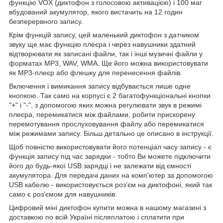
функцію VOX (диктофон з голосовою активацією) і 100 маг
вбудований акумулятор, якого вистачить на 12 годин
безперервного запису.
Крім функцій запису, цей маленький диктофон з датчиком
звуку ще має функцію плеєра і через навушники здатний
відтворювати як записані файли, так і інші музичні файли у
форматах MP3, WAV, WMA. Ще його можна використовувати
як MP3-плеєр або флешку для перенесення файлів.
Включення і вимикання запису відбувається лише одне
кнопкою. Так само на корпусі є 2 багатофункціональні кнопки
"+" і "-", з допомогою яких можна регулювати звук в режимі
плеєра, перемикатися між файлами, робити прискорену
перемотування прослуховування файлу або перемикатися
між режимами запису. Більш детально це описано в інструкції.
Щоб повністю використовувати його потенціал часу запису - є
функція запису під час зарядки - тобто Ви можете підключити
його до будь-якої USB зарядці і не залежати від ємності
акумулятора. Для передачі даних на комп'ютер за допомогою
USB кабелю - використовується роз'єм на диктофоні, який так
само є роз'ємом для навушників.
Цифровий міні диктофон купити можна в нашому магазині з
доставкою по всій Україні післяплатою і сплатити при